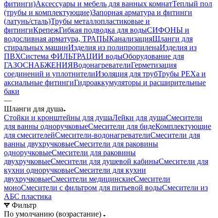
фитинги)
Аксессуары и мебель для ванных комнат
Теплый пол
(трубы и комплектующие)
Запорная арматура и фитинги
(латунь/сталь)
Трубы металлопластиковые и
фитинги
Крепеж
Гибкая подводка для воды
СИФОНЫ и
водосливная арматура, ТРАПЫ
Канализация
Шланги для
стиральных машин
Изделия из полипропилена
Изделия из
ПВХ
Система ФИЛЬТРАЦИИ воды
Оборудование для
ГАЗОСНАБЖЕНИЯ
Водонагреватели
Герметизация
соединений и уплотнители
Изоляция для труб
Трубы PEXa и
аксиальные фитинги
Гидроаккумуляторы и расширительные
баки
—
Шланги для душа
Стойки и кронштейны для душа
Лейки для душа
Смесители
для ванны одноручковые
Смесители для биде
Комплектующие
для смесителей
Смесители-водонагреватели
Смесители для
ванны двухручковые
Смесители для раковины
одноручковые
Смесители для раковины
двухручковые
Смесители для душевой кабины
Смесители для
кухни одноручковые
Смесители для кухни
двухручковые
Смесители медицинские
Смесители
моно
Смесители с фильтром для питьевой воды
Смесители из
АБС пластика
Фильтр
По умолчанию (возрастание)