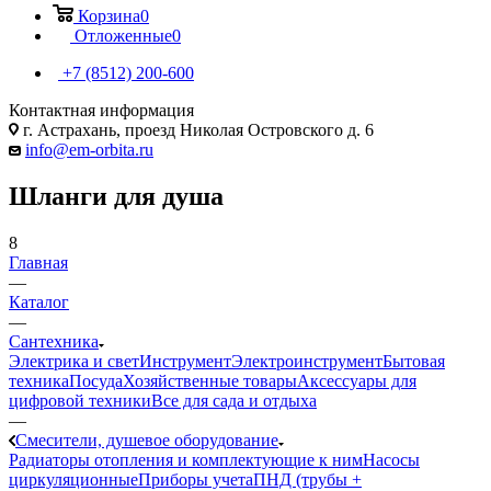
Корзина
0
Отложенные
0
+7 (8512) 200-600
Контактная информация
г. Астрахань, проезд Николая Островского д. 6
info@em-orbita.ru
Шланги для душа
8
Главная
—
Каталог
—
Сантехника
Электрика и свет
Инструмент
Электроинструмент
Бытовая
техника
Посуда
Хозяйственные товары
Аксессуары для
цифровой техники
Все для сада и отдыха
—
Смесители, душевое оборудование
Радиаторы отопления и комплектующие к ним
Насосы
циркуляционные
Приборы учета
ПНД (трубы +