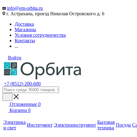
info@em-orbita.ru
г. Астрахань, проезд Николая Островского д. 6
Доставка
Магазины
Условия сотрудничества
Контакты
...
Войти
+7 (8512) 200-600
Отложенные
0
Корзина
0
Электрика
Бытовая
Инструмент
Электроинструмент
Посуда
С
и свет
техника