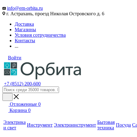
info@em-orbita.ru
г. Астрахань, проезд Николая Островского д. 6
Доставка
Магазины
Условия сотрудничества
Контакты
...
Войти
+7 (8512) 200-600
Отложенные
0
Корзина
0
Электрика
Бытовая
Инструмент
Электроинструмент
Посуда
С
и свет
техника