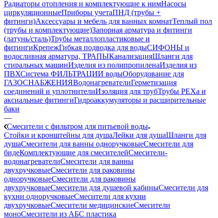
Радиаторы отопления и комплектующие к ним
Насосы
циркуляционные
Приборы учета
ПНД (трубы +
фитинги)
Аксессуары и мебель для ванных комнат
Теплый пол
(трубы и комплектующие)
Запорная арматура и фитинги
(латунь/сталь)
Трубы металлопластиковые и
фитинги
Крепеж
Гибкая подводка для воды
СИФОНЫ и
водосливная арматура, ТРАПЫ
Канализация
Шланги для
стиральных машин
Изделия из полипропилена
Изделия из
ПВХ
Система ФИЛЬТРАЦИИ воды
Оборудование для
ГАЗОСНАБЖЕНИЯ
Водонагреватели
Герметизация
соединений и уплотнители
Изоляция для труб
Трубы PEXa и
аксиальные фитинги
Гидроаккумуляторы и расширительные
баки
—
Смесители с фильтром для питьевой воды
Стойки и кронштейны для душа
Лейки для душа
Шланги для
душа
Смесители для ванны одноручковые
Смесители для
биде
Комплектующие для смесителей
Смесители-
водонагреватели
Смесители для ванны
двухручковые
Смесители для раковины
одноручковые
Смесители для раковины
двухручковые
Смесители для душевой кабины
Смесители для
кухни одноручковые
Смесители для кухни
двухручковые
Смесители медицинские
Смесители
моно
Смесители из АБС пластика