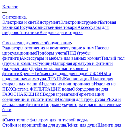
—
Каталог
—
Сантехника
Электрика и свет
Инструмент
Электроинструмент
Бытовая
техника
Посуда
Хозяйственные товары
Аксессуары для
цифровой техники
Все для сада и отдыха
—
Смесители, душевое оборудование
Радиаторы отопления и комплектующие к ним
Насосы
циркуляционные
Приборы учета
ПНД (трубы +
фитинги)
Аксессуары и мебель для ванных комнат
Теплый пол
(трубы и комплектующие)
Запорная арматура и фитинги
(латунь/сталь)
Трубы металлопластиковые и
фитинги
Крепеж
Гибкая подводка для воды
СИФОНЫ и
водосливная арматура, ТРАПЫ
Канализация
Шланги для
стиральных машин
Изделия из полипропилена
Изделия из
ПВХ
Система ФИЛЬТРАЦИИ воды
Оборудование для
ГАЗОСНАБЖЕНИЯ
Водонагреватели
Герметизация
соединений и уплотнители
Изоляция для труб
Трубы PEXa и
аксиальные фитинги
Гидроаккумуляторы и расширительные
баки
—
Смесители с фильтром для питьевой воды
Стойки и кронштейны для душа
Лейки для душа
Шланги для