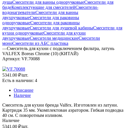
душа
Смесители для ванны одноручковые
Смесители для
биде
Комплектующие для смесителей
Смесители-
водонагреватели
Смесители для ванны
двухручковые
Смесители для раковины
одноручковые
Смесители для раковины
двухручковые
Смесители для душевой кабины
Смесители для
кухни одноручковые
Смесители для кухни
двухручковые
Смесители медицинские
Смесители
моно
Смесители из АБС пластика
—
Смеситель для кухни с подключением фильтра, латунь
VALFEX Boreas Сhrome (10) (КИТАЙ)
Артикул:
VF.70088
5341.00 ₽
/шт.
Есть в наличии
: 4
Описание
Наличие
Смеситель для кухни бренда Valfex. Изготовлен из латуни.
Картридж 35 мм. Укомплектован аэратором. Гибкая подводка
40 см. С поворотным изливом.
Наличие
5341.00 ₽
/шт.