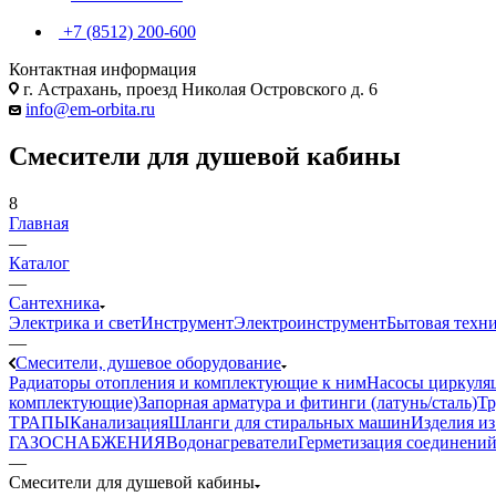
+7 (8512) 200-600
Контактная информация
г. Астрахань, проезд Николая Островского д. 6
info@em-orbita.ru
Смесители для душевой кабины
8
Главная
—
Каталог
—
Сантехника
Электрика и свет
Инструмент
Электроинструмент
Бытовая техн
—
Смесители, душевое оборудование
Радиаторы отопления и комплектующие к ним
Насосы циркуля
комплектующие)
Запорная арматура и фитинги (латунь/сталь)
Тр
ТРАПЫ
Канализация
Шланги для стиральных машин
Изделия и
ГАЗОСНАБЖЕНИЯ
Водонагреватели
Герметизация соединений
—
Смесители для душевой кабины