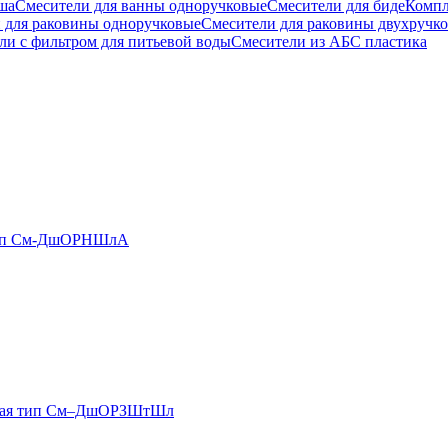
ша
Смесители для ванны одноручковые
Смесители для биде
Компл
 для раковины одноручковые
Смесители для раковины двухручк
ли с фильтром для питьевой воды
Смесители из АБС пластика
 тип См-ДшОРНШлА
аемая тип См–ДшОРЗШтШл