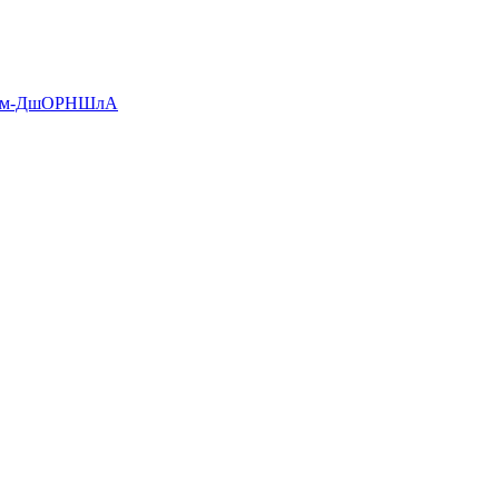
п См-ДшОРНШлА