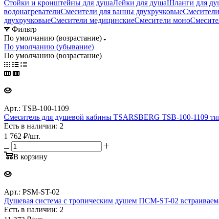
Стойки и кронштейны для душа
Лейки для душа
Шланги для ду
водонагреватели
Смесители для ванны двухручковые
Смесители
двухручковые
Смесители медицинские
Смесители моно
Смесите
Фильтр
По умолчанию (возрастание)
По умолчанию (убывание)
По умолчанию (возрастание)
Арт.: TSB-100-1109
Смеситель для душевой кабины TSARSBERG TSB-100-1109
Есть в наличии: 2
1 762
₽
/шт.
В корзину
Арт.: PSM-ST-02
Душевая система с тропическим душем ПСМ-ST-02 встраив
Есть в наличии: 2