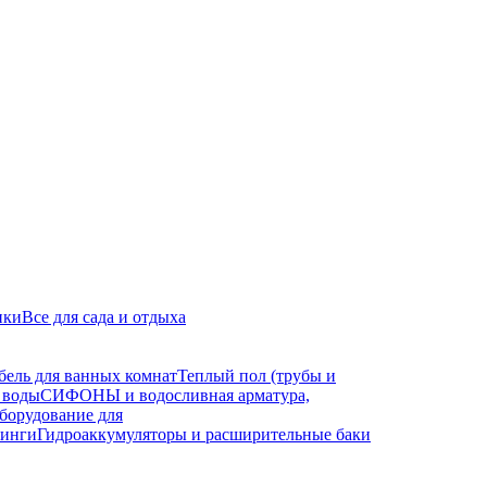
ики
Все для сада и отдыха
бель для ванных комнат
Теплый пол (трубы и
 воды
СИФОНЫ и водосливная арматура,
борудование для
тинги
Гидроаккумуляторы и расширительные баки