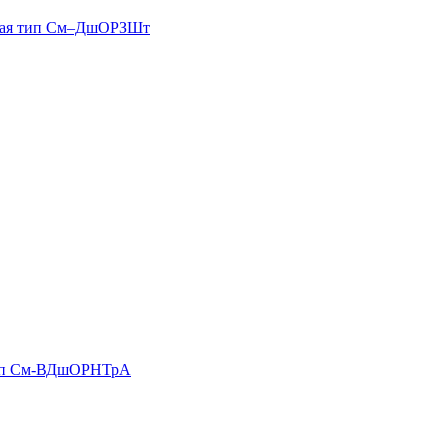
емая тип См–ДшОРЗШт
тип См-ВДшОРНТрА