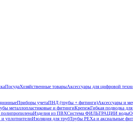
ика
Посуда
Хозяйственные товары
Аксессуары для цифровой техн
ционные
Приборы учета
ПНД (трубы + фитинги)
Аксессуары и ме
убы металлопластиковые и фитинги
Крепеж
Гибкая подводка для
з полипропилена
Изделия из ПВХ
Система ФИЛЬТРАЦИИ воды
О
 и уплотнители
Изоляция для труб
Трубы PEXa и аксиальные фи