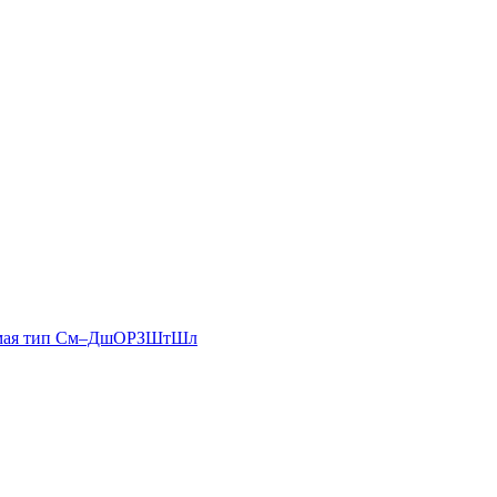
аемая тип См–ДшОРЗШтШл