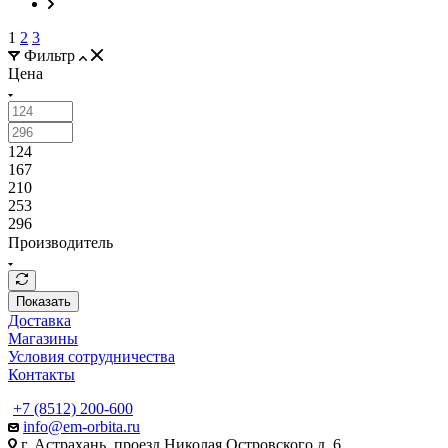
1
2
3
Фильтр
Цена
124
167
210
253
296
Производитель
Показать
Доставка
Магазины
Условия сотрудничества
Контакты
+7 (8512) 200-600
info@em-orbita.ru
г. Астрахань, проезд Николая Островского д. 6