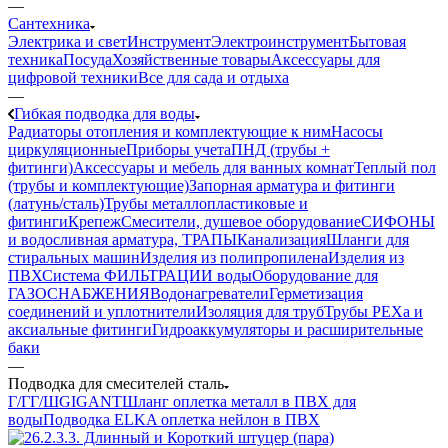
—
Сантехника
Электрика и свет
Инструмент
Электроинструмент
Бытовая
техника
Посуда
Хозяйственные товары
Аксессуары для
цифровой техники
Все для сада и отдыха
—
Гибкая подводка для воды
Радиаторы отопления и комплектующие к ним
Насосы
циркуляционные
Приборы учета
ПНД (трубы +
фитинги)
Аксессуары и мебель для ванных комнат
Теплый пол
(трубы и комплектующие)
Запорная арматура и фитинги
(латунь/сталь)
Трубы металлопластиковые и
фитинги
Крепеж
Смесители, душевое оборудование
СИФОНЫ
и водосливная арматура, ТРАПЫ
Канализация
Шланги для
стиральных машин
Изделия из полипропилена
Изделия из
ПВХ
Система ФИЛЬТРАЦИИ воды
Оборудование для
ГАЗОСНАБЖЕНИЯ
Водонагреватели
Герметизация
соединений и уплотнители
Изоляция для труб
Трубы PEXa и
аксиальные фитинги
Гидроаккумуляторы и расширительные
баки
—
Подводка для смесителей сталь
Г/Г
Г/Ш
GIGANT
Шланг оплетка металл в ПВХ для
воды
Подводка ELKA оплетка нейлон в ПВХ