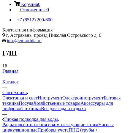
Корзина
0
Отложенные
0
+7 (8512) 200-600
Контактная информация
г. Астрахань, проезд Николая Островского д. 6
info@em-orbita.ru
Г/Ш
16
Главная
—
Каталог
—
Сантехника
Электрика и свет
Инструмент
Электроинструмент
Бытовая
техника
Посуда
Хозяйственные товары
Аксессуары для
цифровой техники
Все для сада и отдыха
—
Гибкая подводка для воды
Радиаторы отопления и комплектующие к ним
Насосы
циркуляционные
Приборы учета
ПНД (трубы +