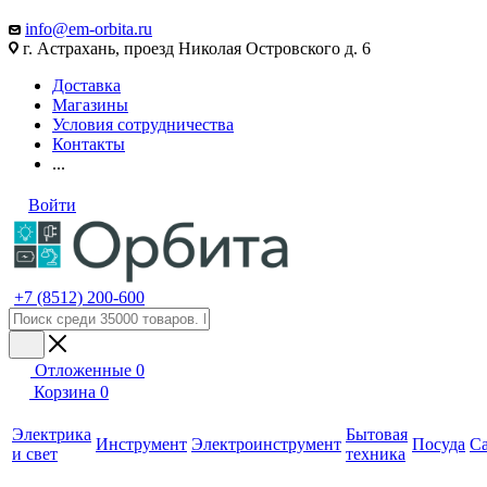
info@em-orbita.ru
г. Астрахань, проезд Николая Островского д. 6
Доставка
Магазины
Условия сотрудничества
Контакты
...
Войти
+7 (8512) 200-600
Отложенные
0
Корзина
0
Электрика
Бытовая
Инструмент
Электроинструмент
Посуда
С
и свет
техника