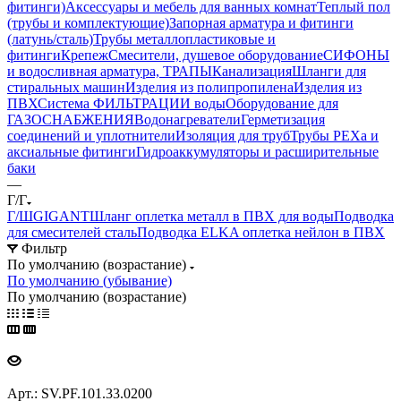
фитинги)
Аксессуары и мебель для ванных комнат
Теплый пол
(трубы и комплектующие)
Запорная арматура и фитинги
(латунь/сталь)
Трубы металлопластиковые и
фитинги
Крепеж
Смесители, душевое оборудование
СИФОНЫ
и водосливная арматура, ТРАПЫ
Канализация
Шланги для
стиральных машин
Изделия из полипропилена
Изделия из
ПВХ
Система ФИЛЬТРАЦИИ воды
Оборудование для
ГАЗОСНАБЖЕНИЯ
Водонагреватели
Герметизация
соединений и уплотнители
Изоляция для труб
Трубы PEXa и
аксиальные фитинги
Гидроаккумуляторы и расширительные
баки
—
Г/Г
Г/Ш
GIGANT
Шланг оплетка металл в ПВХ для воды
Подводка
для смесителей сталь
Подводка ELKA оплетка нейлон в ПВХ
Фильтр
По умолчанию (возрастание)
По умолчанию (убывание)
По умолчанию (возрастание)
Арт.: SV.PF.101.33.0200