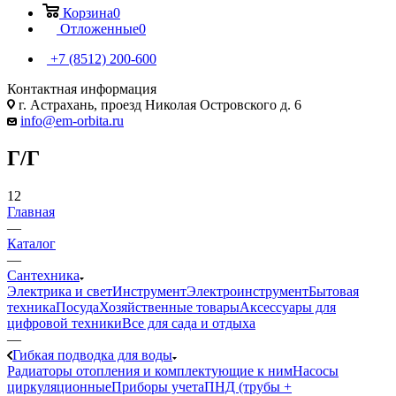
Корзина
0
Отложенные
0
+7 (8512) 200-600
Контактная информация
г. Астрахань, проезд Николая Островского д. 6
info@em-orbita.ru
Г/Г
12
Главная
—
Каталог
—
Сантехника
Электрика и свет
Инструмент
Электроинструмент
Бытовая
техника
Посуда
Хозяйственные товары
Аксессуары для
цифровой техники
Все для сада и отдыха
—
Гибкая подводка для воды
Радиаторы отопления и комплектующие к ним
Насосы
циркуляционные
Приборы учета
ПНД (трубы +