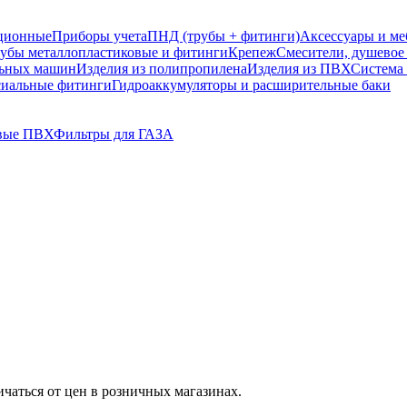
ционные
Приборы учета
ПНД (трубы + фитинги)
Аксессуары и ме
убы металлопластиковые и фитинги
Крепеж
Смесители, душевое
льных машин
Изделия из полипропилена
Изделия из ПВХ
Систем
сиальные фитинги
Гидроаккумуляторы и расширительные баки
вые ПВХ
Фильтры для ГАЗА
ичаться от цен в розничных магазинах.