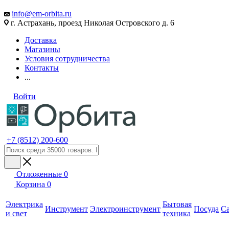
info@em-orbita.ru
г. Астрахань, проезд Николая Островского д. 6
Доставка
Магазины
Условия сотрудничества
Контакты
...
Войти
+7 (8512) 200-600
Отложенные
0
Корзина
0
Электрика
Бытовая
Инструмент
Электроинструмент
Посуда
С
и свет
техника