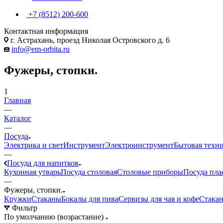
+7 (8512) 200-600
Контактная информация
г. Астрахань, проезд Николая Островского д. 6
info@em-orbita.ru
Фужеры, стопки.
1
Главная
—
Каталог
—
Посуда
Электрика и свет
Инструмент
Электроинструмент
Бытовая техн
—
Посуда для напитков
Кухонная утварь
Посуда столовая
Столовые приборы
Посуда пла
—
Фужеры, стопки.
Кружки
Стаканы
Бокалы для пива
Сервизы для чая и кофе
Стакан
Фильтр
По умолчанию (возрастание)