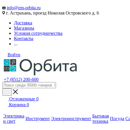
info@em-orbita.ru
г. Астрахань, проезд Николая Островского д. 6
Доставка
Магазины
Условия сотрудничества
Контакты
...
Войти
+7 (8512) 200-600
Отложенные
0
Корзина
0
Электрика
Бытовая
Инструмент
Электроинструмент
Посуда
С
и свет
техника