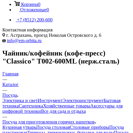
Корзина
0
Отложенные
0
+7 (8512) 200-600
Контактная информация
г. Астрахань, проезд Николая Островского д. 6
info@em-orbita.ru
Чайник/кофейник (кофе-пресс)
"Сlassico" T002-600ML (нерж.сталь)
Главная
—
Каталог
—
Посуда
Электрика и свет
Инструмент
Электроинструмент
Бытовая
техника
Сантехника
Хозяйственные товары
Аксессуары для
цифровой техники
Все для сада и отдыха
—
Посуда для приготовления горячих напитков
Кухонная утварь
Посуда столовая
Столовые приборы
Посуда
пластиковая
Термосы, термокружки, бутылки для воды
Посуда