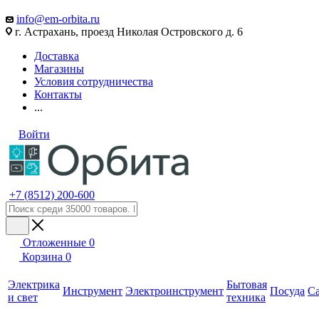
info@em-orbita.ru
г. Астрахань, проезд Николая Островского д. 6
Доставка
Магазины
Условия сотрудничества
Контакты
...
Войти
+7 (8512) 200-600
Отложенные
0
Корзина
0
Электрика
Бытовая
Инструмент
Электроинструмент
Посуда
С
и свет
техника