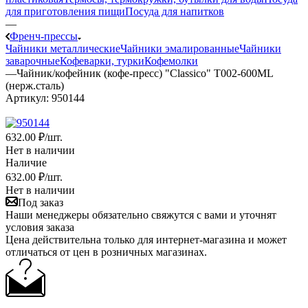
для приготовления пищи
Посуда для напитков
—
Френч-прессы
Чайники металлические
Чайники эмалированные
Чайники
заварочные
Кофеварки, турки
Кофемолки
—
Чайник/кофейник (кофе-пресс) "Сlassico" T002-600ML
(нерж.сталь)
Артикул:
950144
632
.00 ₽
/шт.
Нет в наличии
Наличие
632
.00 ₽
/шт.
Нет в наличии
Под заказ
Наши менеджеры обязательно свяжутся с вами и уточнят
условия заказа
Цена действительна только для интернет-магазина и может
отличаться от цен в розничных магазинах.