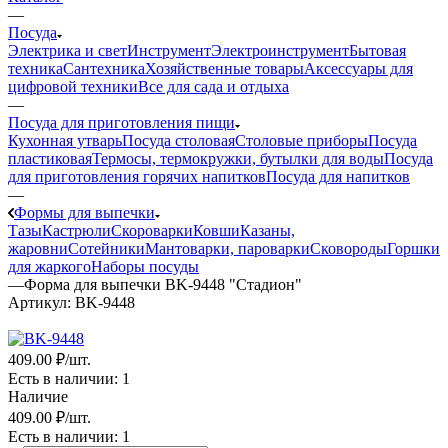
—
Посуда
Электрика и свет
Инструмент
Электроинструмент
Бытовая
техника
Сантехника
Хозяйственные товары
Аксессуары для
цифровой техники
Все для сада и отдыха
—
Посуда для приготовления пищи
Кухонная утварь
Посуда столовая
Столовые приборы
Посуда
пластиковая
Термосы, термокружки, бутылки для воды
Посуда
для приготовления горячих напитков
Посуда для напитков
—
Формы для выпечки
Тазы
Кастрюли
Скороварки
Ковши
Казаны,
жаровни
Сотейники
Мантоварки, пароварки
Сковороды
Горшки
для жаркого
Наборы посуды
—
Форма для выпечки BK-9448 "Стадион"
Артикул:
BK-9448
409
.00 ₽
/шт.
Есть в наличии
: 1
Наличие
409
.00 ₽
/шт.
Есть в наличии
: 1