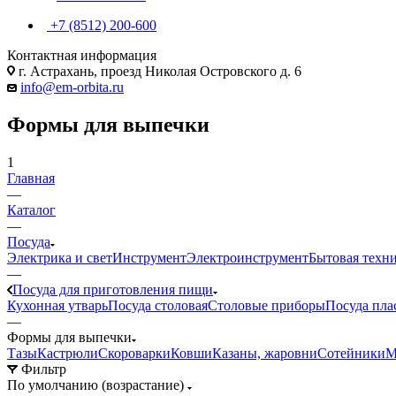
+7 (8512) 200-600
Контактная информация
г. Астрахань, проезд Николая Островского д. 6
info@em-orbita.ru
Формы для выпечки
1
Главная
—
Каталог
—
Посуда
Электрика и свет
Инструмент
Электроинструмент
Бытовая техн
—
Посуда для приготовления пищи
Кухонная утварь
Посуда столовая
Столовые приборы
Посуда пла
—
Формы для выпечки
Тазы
Кастрюли
Скороварки
Ковши
Казаны, жаровни
Сотейники
М
Фильтр
По умолчанию (возрастание)