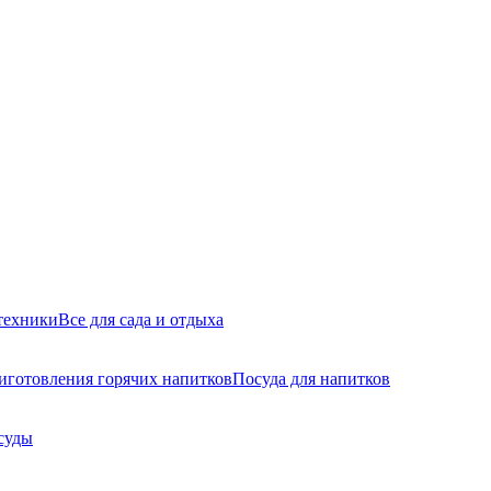
техники
Все для сада и отдыха
иготовления горячих напитков
Посуда для напитков
суды