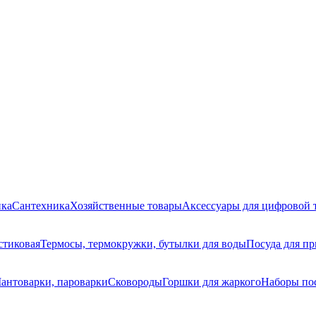
ика
Сантехника
Хозяйственные товары
Аксессуары для цифровой 
стиковая
Термосы, термокружки, бутылки для воды
Посуда для пр
антоварки, пароварки
Сковороды
Горшки для жаркого
Наборы по