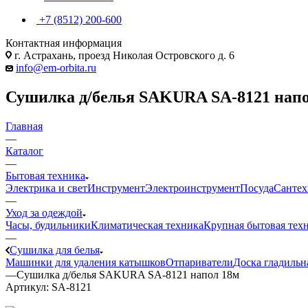
+7 (8512) 200-600
Контактная информация
г. Астрахань, проезд Николая Островского д. 6
info@em-orbita.ru
Сушилка д/белья SAKURA SA-8121 напо
Главная
—
Каталог
—
Бытовая техника
Электрика и свет
Инструмент
Электроинструмент
Посуда
Сантех
—
Уход за одеждой
Часы, будильники
Климатическая техника
Крупная бытовая тех
—
Сушилка для белья
Машинки для удаления катышков
Отпариватели
Доска гладильн
—
Сушилка д/белья SAKURA SA-8121 напол 18м
Артикул:
SA-8121