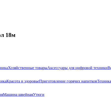
л 18м
ника
Хозяйственные товары
Аксессуары для цифровой техники
В
ника
Красота и здоровье
Приготовление горячих напитков
Техника
ая
Машина швейная
Утюги