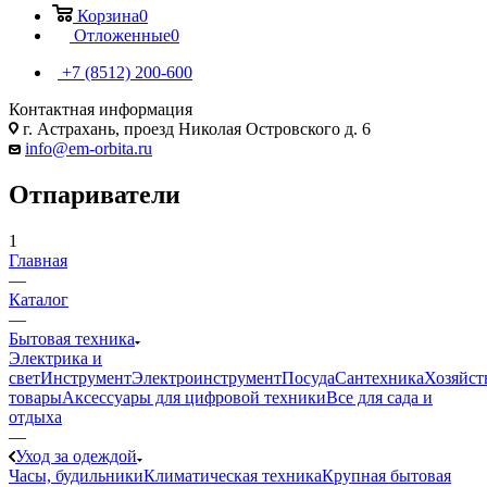
Корзина
0
Отложенные
0
+7 (8512) 200-600
Контактная информация
г. Астрахань, проезд Николая Островского д. 6
info@em-orbita.ru
Отпариватели
1
Главная
—
Каталог
—
Бытовая техника
Электрика и
свет
Инструмент
Электроинструмент
Посуда
Сантехника
Хозяйст
товары
Аксессуары для цифровой техники
Все для сада и
отдыха
—
Уход за одеждой
Часы, будильники
Климатическая техника
Крупная бытовая