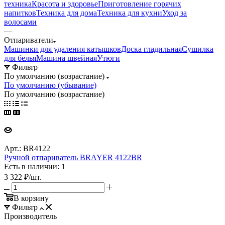
техника
Красота и здоровье
Приготовление горячих
напитков
Техника для дома
Техника для кухни
Уход за
волосами
—
Отпариватели
Машинки для удаления катышков
Доска гладильная
Сушилка
для белья
Машина швейная
Утюги
Фильтр
По умолчанию (возрастание)
По умолчанию (убывание)
По умолчанию (возрастание)
Арт.: BR4122
Ручной отпариватель BRAYER 4122BR
Есть в наличии: 1
3 322
₽
/шт.
В корзину
Фильтр
Производитель