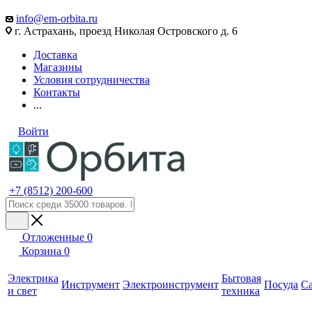
info@em-orbita.ru
г. Астрахань, проезд Николая Островского д. 6
Доставка
Магазины
Условия сотрудничества
Контакты
...
Войти
+7 (8512) 200-600
Отложенные
0
Корзина
0
Электрика
Бытовая
Инструмент
Электроинструмент
Посуда
С
и свет
техника