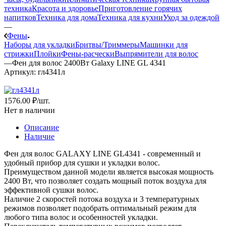
техника
Красота и здоровье
Приготовление горячих
напитков
Техника для дома
Техника для кухни
Уход за одеждой
—
Фены
Наборы для укладки
Бритвы/Триммеры
Машинки для
стрижки
Плойки
Фены-расчески
Выпрямители для волос
—
Фен для волос 2400Вт Galaxy LINE GL 4341
Артикул:
гл4341л
1576.00 ₽
/шт.
Нет в наличии
Описание
Наличие
Фен для волос GALAXY LINE GL4341 - современный и
удобный прибор для сушки и укладки волос.
Преимуществом данной модели является высокая мощность
2400 Вт, что позволяет создать мощный поток воздуха для
эффективной сушки волос.
Наличие 2 скоростей потока воздуха и 3 температурных
режимов позволяет подобрать оптимальный режим для
любого типа волос и особенностей укладки.