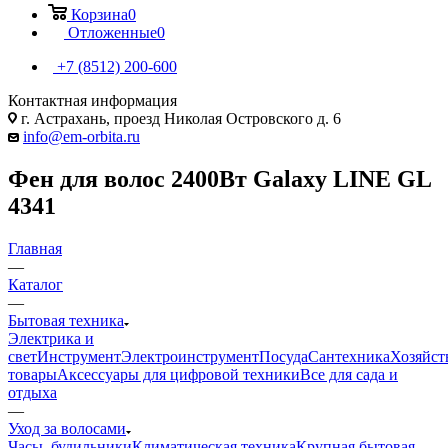
Корзина
0
Отложенные
0
+7 (8512) 200-600
Контактная информация
г. Астрахань, проезд Николая Островского д. 6
info@em-orbita.ru
Фен для волос 2400Вт Galaxy LINE GL
4341
Главная
—
Каталог
—
Бытовая техника
Электрика и
свет
Инструмент
Электроинструмент
Посуда
Сантехника
Хозяйст
товары
Аксессуары для цифровой техники
Все для сада и
отдыха
—
Уход за волосами
Часы, будильники
Климатическая техника
Крупная бытовая