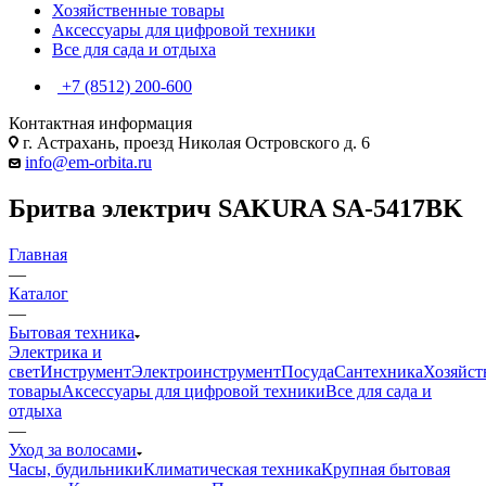
Хозяйственные товары
Аксессуары для цифровой техники
Все для сада и отдыха
+7 (8512) 200-600
Контактная информация
г. Астрахань, проезд Николая Островского д. 6
info@em-orbita.ru
Бритва электрич SAKURA SA-5417BK
Главная
—
Каталог
—
Бытовая техника
Электрика и
свет
Инструмент
Электроинструмент
Посуда
Сантехника
Хозяйст
товары
Аксессуары для цифровой техники
Все для сада и
отдыха
—
Уход за волосами
Часы, будильники
Климатическая техника
Крупная бытовая