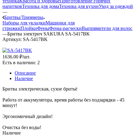
техника
Красота и здоровье
Приготовление горячих
напитков
Техника для дома
Техника для кухни
Уход за одеждой
—
Бритвы/Триммеры
Наборы для укладки
Машинки для
стрижки
Плойки
Фены
Фены-расчески
Выпрямители для волос
—
Бритва электрич SAKURA SA-5417BK
Артикул:
SA-5417BK
1636.00 ₽
/шт.
Есть в наличии
: 2
Описание
Наличие
Бритва электрическая, сухое бритьё
Работа от аккумулятора, время работы без подзарядки - 45
минут!
Эргономичный дизайн!
Очистка без воды!
Наличие