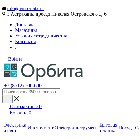
info@em-orbita.ru
г. Астрахань, проезд Николая Островского д. 6
Доставка
Магазины
Условия сотрудничества
Контакты
...
Войти
+7 (8512) 200-600
Отложенные
0
Корзина
0
Электрика
Бытовая
Инструмент
Электроинструмент
Посуда
С
и свет
техника