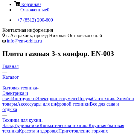
Корзина
0
Отложенные
0
+7 (8512) 200-600
Контактная информация
г. Астрахань, проезд Николая Островского д. 6
info@em-orbita.ru
Плита газовая 3-х конфор. EN-003
Главная
—
Каталог
—
Бытовая техника
Электрика и
свет
Инструмент
Электроинструмент
Посуда
Сантехника
Хозяйст
товары
Аксессуары для цифровой техники
Все для сада и
отдыха
—
Техника для кухни
Часы, будильники
Климатическая техника
Крупная бытовая
техника
Красота и здоровье
Приготовление горячих