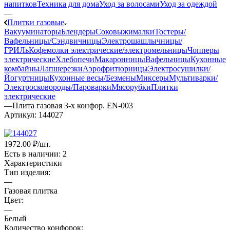
напитков
Техника для дома
Уход за волосами
Уход за одеждой
—
Плитки газовые
Вакууминаторы
Блендеры
Соковыжималки
Тостеры/
Вафельницы/Сэндвичницы
Электрошашлычницы/
ГРИЛь
Кофемолки электрические/электромельницы
Чопперы
электрические
Хлебопечи
Макаронницы
Вафельницы
Кухонные
комбайны
Лапшерезки
Аэрофритюрницы
Электросушилки/
Йогуртницы
Кухонные весы/Безмены
Миксеры
Мультиварки/
Электросковороды/Пароварки
Мясорубки
Плитки
электрические
—
Плита газовая 3-х конфор. EN-003
Артикул:
144027
1972.00 ₽
/шт.
Есть в наличии
: 2
Характеристики
Тип изделия:
—
Газовая плитка
Цвет:
—
Белый
Количество конфорок: