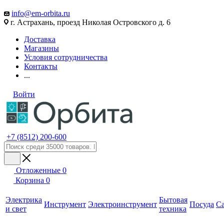
info@em-orbita.ru
г. Астрахань, проезд Николая Островского д. 6
Доставка
Магазины
Условия сотрудничества
Контакты
...
Войти
+7 (8512) 200-600
Отложенные
0
Корзина
0
Электрика
Бытовая
Инструмент
Электроинструмент
Посуда
С
и свет
техника