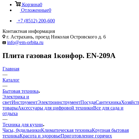
Корзина
0
Отложенные
0
+7 (8512) 200-600
Контактная информация
г. Астрахань, проезд Николая Островского д. 6
info@em-orbita.ru
Плита газовая 1конфор. EN-209A
Главная
—
Каталог
—
Бытовая техника
Электрика и
свет
Инструмент
Электроинструмент
Посуда
Сантехника
Хозяйст
товары
Аксессуары для цифровой техники
Все для сада и
отдыха
—
Техника для кухни
Часы, будильники
Климатическая техника
Крупная бытовая
техника
Красота и здоровье
Приготовление горячих