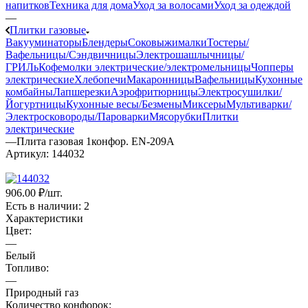
напитков
Техника для дома
Уход за волосами
Уход за одеждой
—
Плитки газовые
Вакууминаторы
Блендеры
Соковыжималки
Тостеры/
Вафельницы/Сэндвичницы
Электрошашлычницы/
ГРИЛь
Кофемолки электрические/электромельницы
Чопперы
электрические
Хлебопечи
Макаронницы
Вафельницы
Кухонные
комбайны
Лапшерезки
Аэрофритюрницы
Электросушилки/
Йогуртницы
Кухонные весы/Безмены
Миксеры
Мультиварки/
Электросковороды/Пароварки
Мясорубки
Плитки
электрические
—
Плита газовая 1конфор. EN-209A
Артикул:
144032
906
.00 ₽
/шт.
Есть в наличии
: 2
Характеристики
Цвет:
—
Белый
Топливо:
—
Природный газ
Количество конфорок: