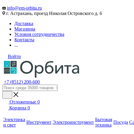
info@em-orbita.ru
г. Астрахань, проезд Николая Островского д. 6
Доставка
Магазины
Условия сотрудничества
Контакты
...
Войти
+7 (8512) 200-600
Отложенные
0
Корзина
0
Электрика
Бытовая
Инструмент
Электроинструмент
Посуда
С
и свет
техника