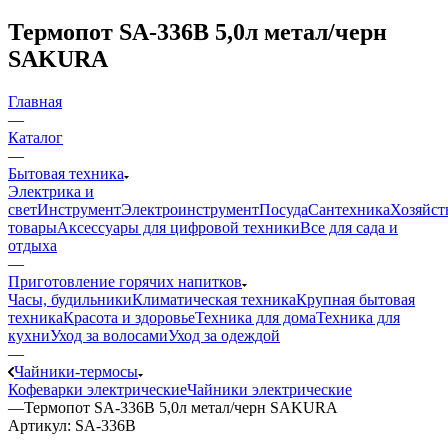
Термопот SA-336B 5,0л метал/черн
SAKURA
Главная
—
Каталог
—
Бытовая техника
Электрика и
свет
Инструмент
Электроинструмент
Посуда
Сантехника
Хозяйст
товары
Аксессуары для цифровой техники
Все для сада и
отдыха
—
Приготовление горячих напитков
Часы, будильники
Климатическая техника
Крупная бытовая
техника
Красота и здоровье
Техника для дома
Техника для
кухни
Уход за волосами
Уход за одеждой
—
Чайники-термосы
Кофеварки электрические
Чайники электрические
—
Термопот SA-336B 5,0л метал/черн SAKURA
Артикул:
SA-336B