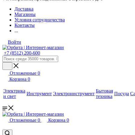
Доставка
Магазины
Условия сотрудничества
Контакты
...
Войти
+7 (8512) 200-600
Отложенные
0
Корзина
0
Электрика
Бытовая
Инструмент
Электроинструмент
Посуда
С
и свет
техника
Отложенные
0
Корзина
0