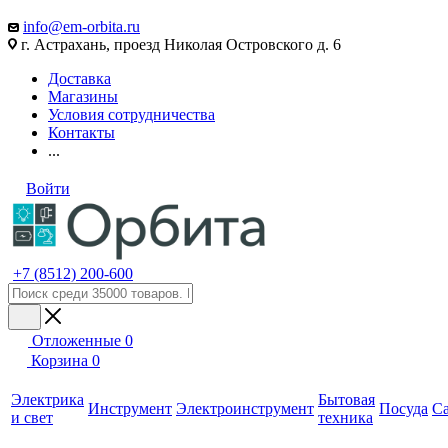
info@em-orbita.ru
г. Астрахань, проезд Николая Островского д. 6
Доставка
Магазины
Условия сотрудничества
Контакты
...
Войти
+7 (8512) 200-600
Отложенные
0
Корзина
0
Электрика
Бытовая
Инструмент
Электроинструмент
Посуда
С
и свет
техника