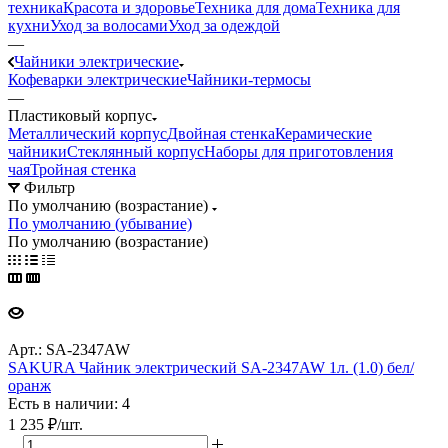
техника
Красота и здоровье
Техника для дома
Техника для
кухни
Уход за волосами
Уход за одеждой
—
Чайники электрические
Кофеварки электрические
Чайники-термосы
—
Пластиковый корпус
Металлический корпус
Двойная стенка
Керамические
чайники
Стеклянный корпус
Наборы для приготовления
чая
Тройная стенка
Фильтр
По умолчанию (возрастание)
По умолчанию (убывание)
По умолчанию (возрастание)
Арт.: SA-2347AW
SAKURA Чайник электрический SA-2347AW 1л. (1.0) бел/
оранж
Есть в наличии: 4
1 235
₽
/шт.