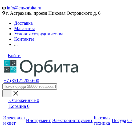
info@em-orbita.ru
г. Астрахань, проезд Николая Островского д. 6
Доставка
Магазины
Условия сотрудничества
Контакты
...
Войти
+7 (8512) 200-600
Отложенные
0
Корзина
0
Электрика
Бытовая
Инструмент
Электроинструмент
Посуда
С
и свет
техника