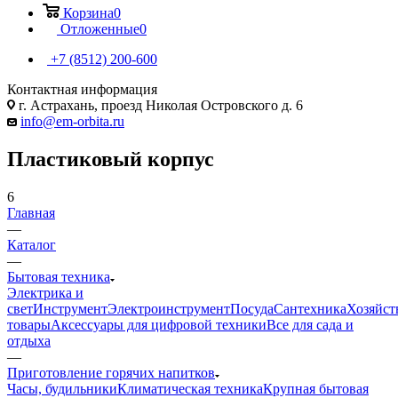
Корзина
0
Отложенные
0
+7 (8512) 200-600
Контактная информация
г. Астрахань, проезд Николая Островского д. 6
info@em-orbita.ru
Пластиковый корпус
6
Главная
—
Каталог
—
Бытовая техника
Электрика и
свет
Инструмент
Электроинструмент
Посуда
Сантехника
Хозяйст
товары
Аксессуары для цифровой техники
Все для сада и
отдыха
—
Приготовление горячих напитков
Часы, будильники
Климатическая техника
Крупная бытовая