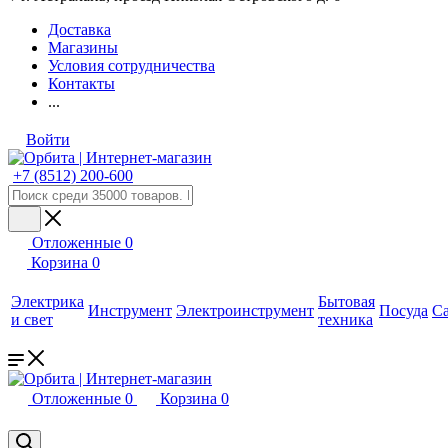
Доставка
Магазины
Условия сотрудничества
Контакты
...
Войти
+7 (8512) 200-600
Отложенные
0
Корзина
0
Электрика
Бытовая
Инструмент
Электроинструмент
Посуда
С
и свет
техника
Отложенные
0
Корзина
0