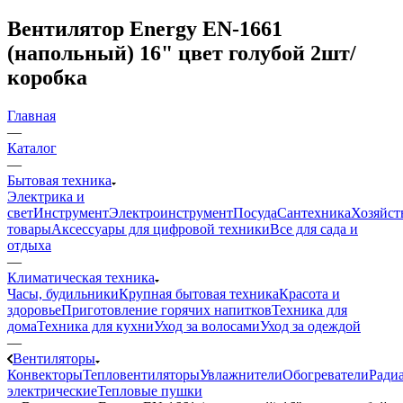
Вентилятор Energy EN-1661
(напольный) 16" цвет голубой 2шт/
коробка
Главная
—
Каталог
—
Бытовая техника
Электрика и
свет
Инструмент
Электроинструмент
Посуда
Сантехника
Хозяйст
товары
Аксессуары для цифровой техники
Все для сада и
отдыха
—
Климатическая техника
Часы, будильники
Крупная бытовая техника
Красота и
здоровье
Приготовление горячих напитков
Техника для
дома
Техника для кухни
Уход за волосами
Уход за одеждой
—
Вентиляторы
Конвекторы
Тепловентиляторы
Увлажнители
Обогреватели
Ради
электрические
Тепловые пушки