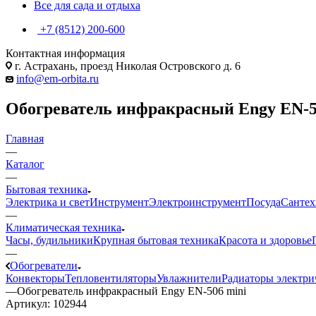
Все для сада и отдыха
+7 (8512) 200-600
Контактная информация
г. Астрахань, проезд Николая Островского д. 6
info@em-orbita.ru
Обогреватель инфракрасный Engy EN-5
Главная
—
Каталог
—
Бытовая техника
Электрика и свет
Инструмент
Электроинструмент
Посуда
Сантех
—
Климатическая техника
Часы, будильники
Крупная бытовая техника
Красота и здоровье
—
Обогреватели
Конвекторы
Тепловентиляторы
Увлажнители
Радиаторы электри
—
Обогреватель инфракрасный Engy EN-506 mini
Артикул:
102944