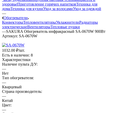
здоровье
Приготовление горячих напитков
Техника для
дома
Техника для кухни
Уход за волосами
Уход за одеждой
—
Обогреватели
Конвекторы
Тепловентиляторы
Увлажнители
Радиаторы
электрические
Вентиляторы
Тепловые пушки
—
SAKURA Обогреватель инфракрасный SA-0670W 900Вт
Артикул:
SA-0670W
1032.00 ₽
/шт.
Есть в наличии
: 8
Характеристики
Наличие пульта Д/У:
—
Нет
Тип обогревателя:
—
Кварцевый
Страна производитель:
—
Китай
Цвет:
—