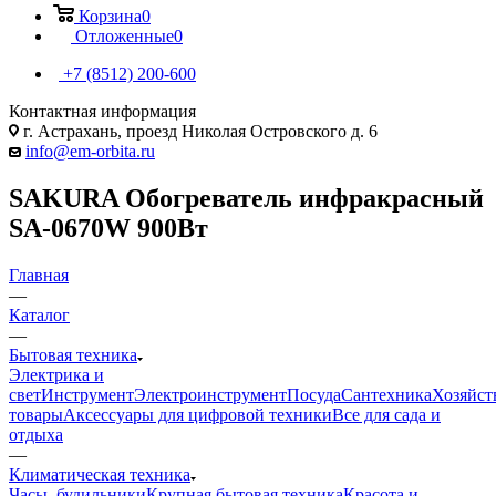
Корзина
0
Отложенные
0
+7 (8512) 200-600
Контактная информация
г. Астрахань, проезд Николая Островского д. 6
info@em-orbita.ru
SAKURA Обогреватель инфракрасный
SA-0670W 900Вт
Главная
—
Каталог
—
Бытовая техника
Электрика и
свет
Инструмент
Электроинструмент
Посуда
Сантехника
Хозяйст
товары
Аксессуары для цифровой техники
Все для сада и
отдыха
—
Климатическая техника
Часы, будильники
Крупная бытовая техника
Красота и