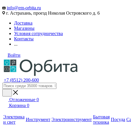
info@em-orbita.ru
г. Астрахань, проезд Николая Островского д. 6
Доставка
Магазины
Условия сотрудничества
Контакты
...
Войти
+7 (8512) 200-600
Отложенные
0
Корзина
0
Электрика
Бытовая
Инструмент
Электроинструмент
Посуда
С
и свет
техника