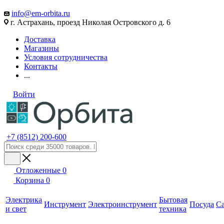
info@em-orbita.ru
г. Астрахань, проезд Николая Островского д. 6
Доставка
Магазины
Условия сотрудничества
Контакты
...
Войти
+7 (8512) 200-600
Отложенные
0
Корзина
0
Электрика
Бытовая
Инструмент
Электроинструмент
Посуда
С
и свет
техника