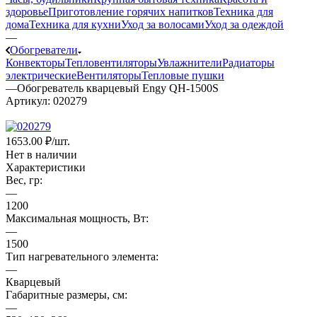
здоровье
Приготовление горячих напитков
Техника для
дома
Техника для кухни
Уход за волосами
Уход за одеждой
—
Обогреватели
Конвекторы
Тепловентиляторы
Увлажнители
Радиаторы
электрические
Вентиляторы
Тепловые пушки
—
Обогреватель кварцевый Engy QH-1500S
Артикул:
020279
1653.00 ₽
/шт.
Нет в наличии
Характеристики
Вес, гр:
—
1200
Максимальная мощность, Вт:
—
1500
Тип нагревательного элемента:
—
Кварцевый
Габаритные размеры, см:
—