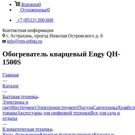
Корзина
0
Отложенные
0
+7 (8512) 200-600
Контактная информация
г. Астрахань, проезд Николая Островского д. 6
info@em-orbita.ru
Обогреватель кварцевый Engy QH-
1500S
Главная
—
Каталог
—
Бытовая техника
Электрика и
свет
Инструмент
Электроинструмент
Посуда
Сантехника
Хозяйст
товары
Аксессуары для цифровой техники
Все для сада и
отдыха
—
Климатическая техника
Часы, будильники
Крупная бытовая техника
Красота и