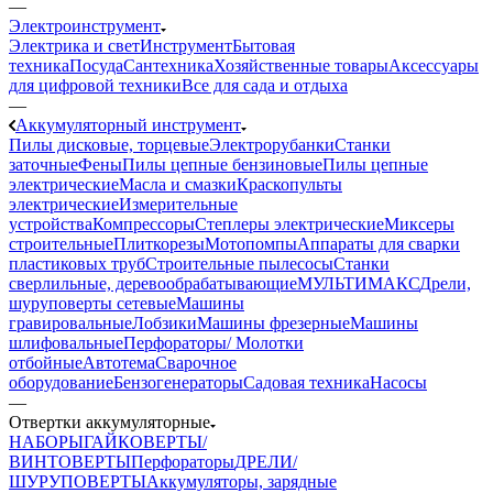
—
Электроинструмент
Электрика и свет
Инструмент
Бытовая
техника
Посуда
Сантехника
Хозяйственные товары
Аксессуары
для цифровой техники
Все для сада и отдыха
—
Аккумуляторный инструмент
Пилы дисковые, торцевые
Электрорубанки
Станки
заточные
Фены
Пилы цепные бензиновые
Пилы цепные
электрические
Масла и смазки
Краскопульты
электрические
Измерительные
устройства
Компрессоры
Степлеры электрические
Миксеры
строительные
Плиткорезы
Мотопомпы
Аппараты для сварки
пластиковых труб
Строительные пылесосы
Станки
сверлильные, деревообрабатывающие
МУЛЬТИМАКС
Дрели,
шуруповерты сетевые
Машины
гравировальные
Лобзики
Машины фрезерные
Машины
шлифовальные
Перфораторы/ Молотки
отбойные
Автотема
Сварочное
оборудование
Бензогенераторы
Садовая техника
Насосы
—
Отвертки аккумуляторные
НАБОРЫ
ГАЙКОВЕРТЫ/
ВИНТОВЕРТЫ
Перфораторы
ДРЕЛИ/
ШУРУПОВЕРТЫ
Аккумуляторы, зарядные