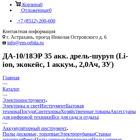
Корзина
0
Отложенные
0
+7 (8512) 200-600
Контактная информация
г. Астрахань, проезд Николая Островского д. 6
info@em-orbita.ru
ДА-10/18ЭР 35 акк. дрель-шуруп (Li-
ion, экокейс, 1 аккум., 2,0Ач, ЗУ)
Главная
—
Каталог
—
Электроинструмент
Электрика и свет
Инструмент
Бытовая
техника
Посуда
Сантехника
Хозяйственные товары
Аксессуары
для цифровой техники
Все для сада и отдыха
—
Аккумуляторный инструмент
Пилы дисковые, торцевые
Электрорубанки
Станки
заточные
Фены
Пилы цепные бензиновые
Пилы цепные