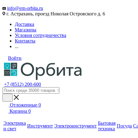
info@em-orbita.ru
г. Астрахань, проезд Николая Островского д. 6
Доставка
Магазины
Условия сотрудничества
Контакты
...
Войти
+7 (8512) 200-600
Отложенные
0
Корзина
0
Электрика
Бытовая
Инструмент
Электроинструмент
Посуда
С
и свет
техника