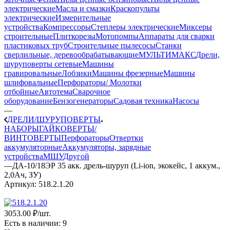
электрические
Масла и смазки
Краскопульты
электрические
Измерительные
устройства
Компрессоры
Степлеры электрические
Миксеры
строительные
Плиткорезы
Мотопомпы
Аппараты для сварки
пластиковых труб
Строительные пылесосы
Станки
сверлильные, деревообрабатывающие
МУЛЬТИМАКС
Дрели,
шуруповерты сетевые
Машины
гравировальные
Лобзики
Машины фрезерные
Машины
шлифовальные
Перфораторы/ Молотки
отбойные
Автотема
Сварочное
оборудование
Бензогенераторы
Садовая техника
Насосы
—
ДРЕЛИ/ШУРУПОВЕРТЫ
НАБОРЫ
ГАЙКОВЕРТЫ/
ВИНТОВЕРТЫ
Перфораторы
Отвертки
аккумуляторные
Аккумуляторы, зарядные
устройства
МШУ
Другой
—
ДА-10/18ЭР 35 акк. дрель-шуруп (Li-ion, экокейс, 1 аккум.,
2,0Ач, ЗУ)
Артикул:
518.2.1.20
3053.00 ₽
/шт.
Есть в наличии
: 9