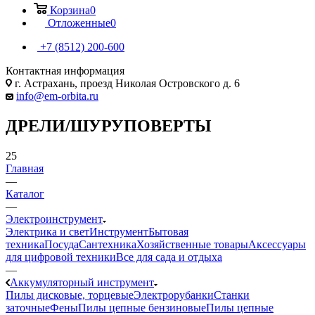
Корзина
0
Отложенные
0
+7 (8512) 200-600
Контактная информация
г. Астрахань, проезд Николая Островского д. 6
info@em-orbita.ru
ДРЕЛИ/ШУРУПОВЕРТЫ
25
Главная
—
Каталог
—
Электроинструмент
Электрика и свет
Инструмент
Бытовая
техника
Посуда
Сантехника
Хозяйственные товары
Аксессуары
для цифровой техники
Все для сада и отдыха
—
Аккумуляторный инструмент
Пилы дисковые, торцевые
Электрорубанки
Станки
заточные
Фены
Пилы цепные бензиновые
Пилы цепные