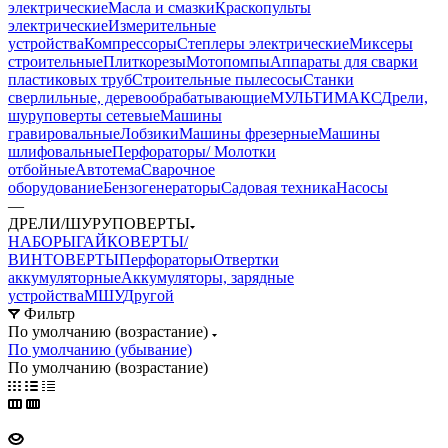
электрические
Масла и смазки
Краскопульты
электрические
Измерительные
устройства
Компрессоры
Степлеры электрические
Миксеры
строительные
Плиткорезы
Мотопомпы
Аппараты для сварки
пластиковых труб
Строительные пылесосы
Станки
сверлильные, деревообрабатывающие
МУЛЬТИМАКС
Дрели,
шуруповерты сетевые
Машины
гравировальные
Лобзики
Машины фрезерные
Машины
шлифовальные
Перфораторы/ Молотки
отбойные
Автотема
Сварочное
оборудование
Бензогенераторы
Садовая техника
Насосы
—
ДРЕЛИ/ШУРУПОВЕРТЫ
НАБОРЫ
ГАЙКОВЕРТЫ/
ВИНТОВЕРТЫ
Перфораторы
Отвертки
аккумуляторные
Аккумуляторы, зарядные
устройства
МШУ
Другой
Фильтр
По умолчанию (возрастание)
По умолчанию (убывание)
По умолчанию (возрастание)