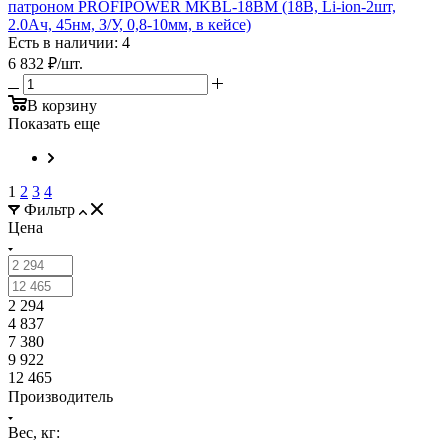
патроном PROFIPOWER MKBL-18BM (18В, Li-ion-2шт,
2.0Ач, 45нм, З/У, 0,8-10мм, в кейсе)
Есть в наличии: 4
6 832
₽
/шт.
В корзину
Показать еще
1
2
3
4
Фильтр
Цена
2 294
4 837
7 380
9 922
12 465
Производитель
Вес, кг: