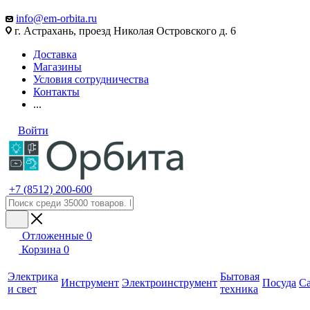
info@em-orbita.ru
г. Астрахань, проезд Николая Островского д. 6
Доставка
Магазины
Условия сотрудничества
Контакты
...
Войти
+7 (8512) 200-600
Отложенные
0
Корзина
0
Электрика
Бытовая
Инструмент
Электроинструмент
Посуда
С
и свет
техника