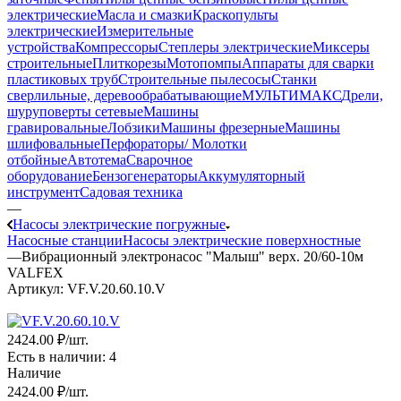
электрические
Масла и смазки
Краскопульты
электрические
Измерительные
устройства
Компрессоры
Степлеры электрические
Миксеры
строительные
Плиткорезы
Мотопомпы
Аппараты для сварки
пластиковых труб
Строительные пылесосы
Станки
сверлильные, деревообрабатывающие
МУЛЬТИМАКС
Дрели,
шуруповерты сетевые
Машины
гравировальные
Лобзики
Машины фрезерные
Машины
шлифовальные
Перфораторы/ Молотки
отбойные
Автотема
Сварочное
оборудование
Бензогенераторы
Аккумуляторный
инструмент
Садовая техника
—
Насосы электрические погружные
Насосные станции
Насосы электрические поверхностные
—
Вибрационный электронасос "Малыш" верх. 20/60-10м
VALFEX
Артикул:
VF.V.20.60.10.V
2424.00 ₽
/шт.
Есть в наличии
: 4
Наличие
2424.00 ₽
/шт.