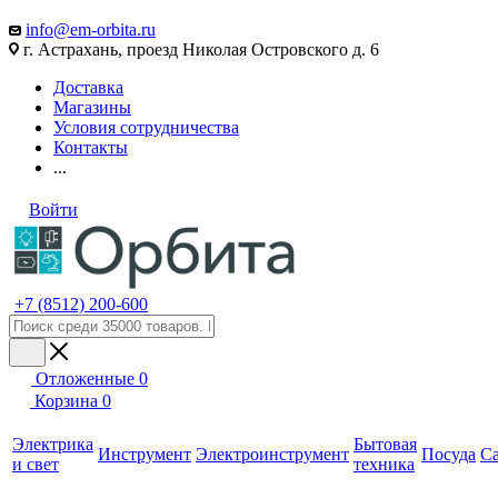
info@em-orbita.ru
г. Астрахань, проезд Николая Островского д. 6
Доставка
Магазины
Условия сотрудничества
Контакты
...
Войти
+7 (8512) 200-600
Отложенные
0
Корзина
0
Электрика
Бытовая
Инструмент
Электроинструмент
Посуда
С
и свет
техника