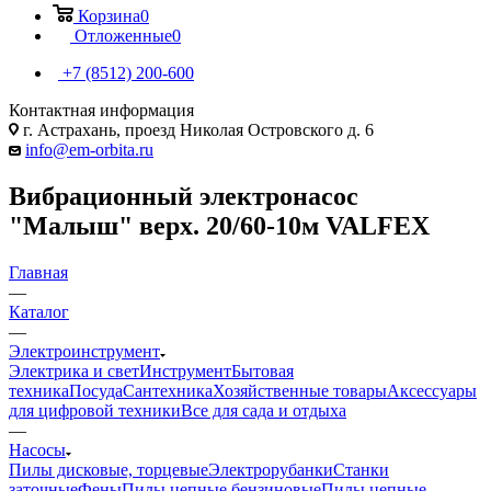
Корзина
0
Отложенные
0
+7 (8512) 200-600
Контактная информация
г. Астрахань, проезд Николая Островского д. 6
info@em-orbita.ru
Вибрационный электронасос
"Малыш" верх. 20/60-10м VALFEX
Главная
—
Каталог
—
Электроинструмент
Электрика и свет
Инструмент
Бытовая
техника
Посуда
Сантехника
Хозяйственные товары
Аксессуары
для цифровой техники
Все для сада и отдыха
—
Насосы
Пилы дисковые, торцевые
Электрорубанки
Станки
заточные
Фены
Пилы цепные бензиновые
Пилы цепные