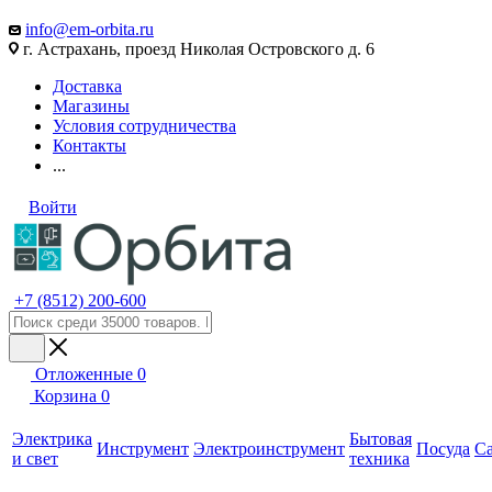
info@em-orbita.ru
г. Астрахань, проезд Николая Островского д. 6
Доставка
Магазины
Условия сотрудничества
Контакты
...
Войти
+7 (8512) 200-600
Отложенные
0
Корзина
0
Электрика
Бытовая
Инструмент
Электроинструмент
Посуда
С
и свет
техника