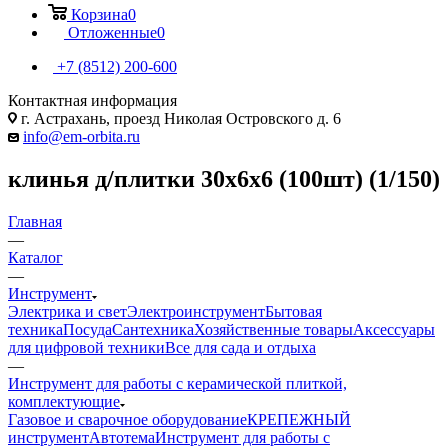
Корзина
0
Отложенные
0
+7 (8512) 200-600
Контактная информация
г. Астрахань, проезд Николая Островского д. 6
info@em-orbita.ru
клинья д/плитки 30х6х6 (100шт) (1/150)
Главная
—
Каталог
—
Инструмент
Электрика и свет
Электроинструмент
Бытовая
техника
Посуда
Сантехника
Хозяйственные товары
Аксессуары
для цифровой техники
Все для сада и отдыха
—
Инструмент для работы с керамической плиткой,
комплектующие
Газовое и сварочное оборудование
КРЕПЕЖНЫЙ
инструмент
Автотема
Инструмент для работы с