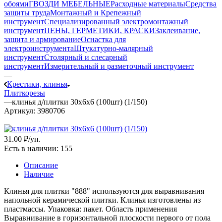
обоями
ГВОЗДИ МЕБЕЛЬНЫЕ
Расходные материалы
Средства
защиты труда
Монтажный и Крепежный
инструмент
Специализированный электромонтажный
инструмент
ПЕНЫ, ГЕРМЕТИКИ, КРАСКИ
Заклеивание,
защита и армирование
Оснастка для
электроинструмента
Штукатурно-малярный
инструмент
Столярный и слесарный
инструмент
Измерительный и разметочный инструмент
—
Крестики, клинья
Плиткорезы
—
клинья д/плитки 30х6х6 (100шт) (1/150)
Артикул:
3980706
31
.00 ₽
/уп.
Есть в наличии
: 155
Описание
Наличие
Клинья для плитки "888" используются для выравнивания
напольной керамической плитки. Клинья изготовлены из
пластмассы. Упаковка: пакет. Область применения
Выравнивание в горизонтальной плоскости первого от пола