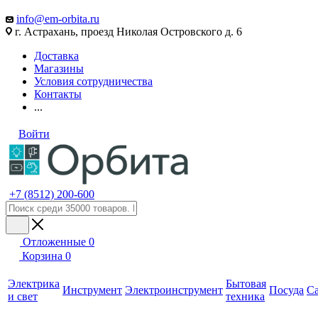
info@em-orbita.ru
г. Астрахань, проезд Николая Островского д. 6
Доставка
Магазины
Условия сотрудничества
Контакты
...
Войти
+7 (8512) 200-600
Отложенные
0
Корзина
0
Электрика
Бытовая
Инструмент
Электроинструмент
Посуда
С
и свет
техника