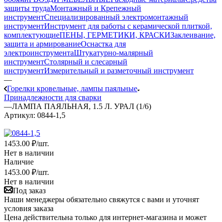
защиты труда
Монтажный и Крепежный
инструмент
Специализированный электромонтажный
инструмент
Инструмент для работы с керамической плиткой,
комплектующие
ПЕНЫ, ГЕРМЕТИКИ, КРАСКИ
Заклеивание,
защита и армирование
Оснастка для
электроинструмента
Штукатурно-малярный
инструмент
Столярный и слесарный
инструмент
Измерительный и разметочный инструмент
—
Горелки кровельные, лампы паяльные
Принадлежности для сварки
—
ЛАМПА ПАЯЛЬНАЯ, 1.5 Л. УРАЛ (1/6)
Артикул:
0844-1,5
1453.00 ₽
/шт.
Нет в наличии
Наличие
1453.00 ₽
/шт.
Нет в наличии
Под заказ
Наши менеджеры обязательно свяжутся с вами и уточнят
условия заказа
Цена действительна только для интернет-магазина и может