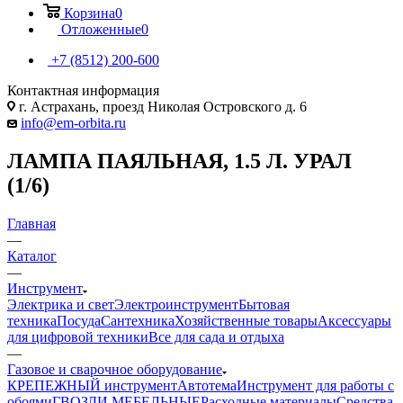
Корзина
0
Отложенные
0
+7 (8512) 200-600
Контактная информация
г. Астрахань, проезд Николая Островского д. 6
info@em-orbita.ru
ЛАМПА ПАЯЛЬНАЯ, 1.5 Л. УРАЛ
(1/6)
Главная
—
Каталог
—
Инструмент
Электрика и свет
Электроинструмент
Бытовая
техника
Посуда
Сантехника
Хозяйственные товары
Аксессуары
для цифровой техники
Все для сада и отдыха
—
Газовое и сварочное оборудование
КРЕПЕЖНЫЙ инструмент
Автотема
Инструмент для работы с
обоями
ГВОЗДИ МЕБЕЛЬНЫЕ
Расходные материалы
Средства