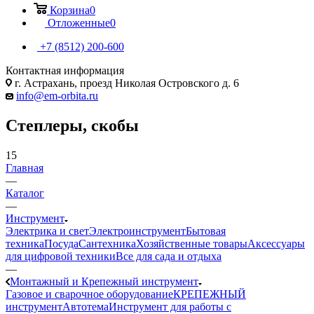
Корзина
0
Отложенные
0
+7 (8512) 200-600
Контактная информация
г. Астрахань, проезд Николая Островского д. 6
info@em-orbita.ru
Степлеры, скобы
15
Главная
—
Каталог
—
Инструмент
Электрика и свет
Электроинструмент
Бытовая
техника
Посуда
Сантехника
Хозяйственные товары
Аксессуары
для цифровой техники
Все для сада и отдыха
—
Монтажный и Крепежный инструмент
Газовое и сварочное оборудование
КРЕПЕЖНЫЙ
инструмент
Автотема
Инструмент для работы с