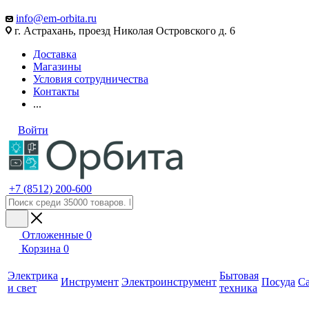
info@em-orbita.ru
г. Астрахань, проезд Николая Островского д. 6
Доставка
Магазины
Условия сотрудничества
Контакты
...
Войти
+7 (8512) 200-600
Отложенные
0
Корзина
0
Электрика
Бытовая
Инструмент
Электроинструмент
Посуда
С
и свет
техника