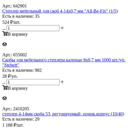
Арт.: 642901
Степлер мебельный для скоб 4-14х0,7 мм "All-Be-Fix" (1/5)
Есть в наличии: 35
524
₽
/шт.
В корзину
Арт.: 655002
Cкобы для мебельного степлера каленые 8x0,7 мм 1000 шт./уп.
"Stelgrit"
Есть в наличии: 982
28
₽
/уп.
В корзину
Арт.: 2410205
степлер 4-14мм скоба 53, регулируемый, оцинк.корпус (10/40)
Есть в наличии: 29
1 188
₽
/шт.