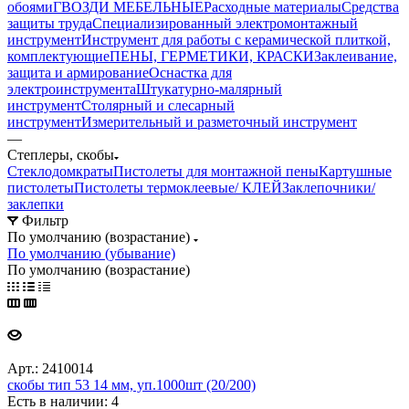
обоями
ГВОЗДИ МЕБЕЛЬНЫЕ
Расходные материалы
Средства
защиты труда
Специализированный электромонтажный
инструмент
Инструмент для работы с керамической плиткой,
комплектующие
ПЕНЫ, ГЕРМЕТИКИ, КРАСКИ
Заклеивание,
защита и армирование
Оснастка для
электроинструмента
Штукатурно-малярный
инструмент
Столярный и слесарный
инструмент
Измерительный и разметочный инструмент
—
Степлеры, скобы
Стеклодомкраты
Пистолеты для монтажной пены
Картушные
пистолеты
Пистолеты термоклеевые/ КЛЕЙ
Заклепочники/
заклепки
Фильтр
По умолчанию (возрастание)
По умолчанию (убывание)
По умолчанию (возрастание)
Арт.: 2410014
скобы тип 53 14 мм, уп.1000шт (20/200)
Есть в наличии: 4