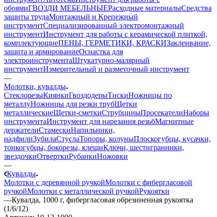
обоями
ГВОЗДИ МЕБЕЛЬНЫЕ
Расходные материалы
Средства
защиты труда
Монтажный и Крепежный
инструмент
Специализированный электромонтажный
инструмент
Инструмент для работы с керамической плиткой,
комплектующие
ПЕНЫ, ГЕРМЕТИКИ, КРАСКИ
Заклеивание,
защита и армирование
Оснастка для
электроинструмента
Штукатурно-малярный
инструмент
Измерительный и разметочный инструмент
—
Молотки, кувалды
Стеклорезы
Киянки
Гвоздодеры
Тиски
Ножницы по
металлу
Ножницы для резки труб
Щетки
металлические
Щетки-сметки
Струбцины
Просекатели
Наборы
инструмента
Инструмент для нарезания резьб
Магнитные
держатели
Стамески
Напильники,
надфили
Зубила
Стусла
Топоры, колуны
Плоскогубцы, кусачки,
тонкогубцы, бокорезы, клещи
Ключи, шестигранники,
звездочки
Отвертки
Рубанки
Ножовки
—
Кувалды
Молотки с деревянной ручкой
Молотки с фибергласовой
ручкой
Молотки с металлической ручкой
Рукоятки
—
Кувалда, 1000 г, фибергласовая обрезиненная рукоятка
(1/6/12)