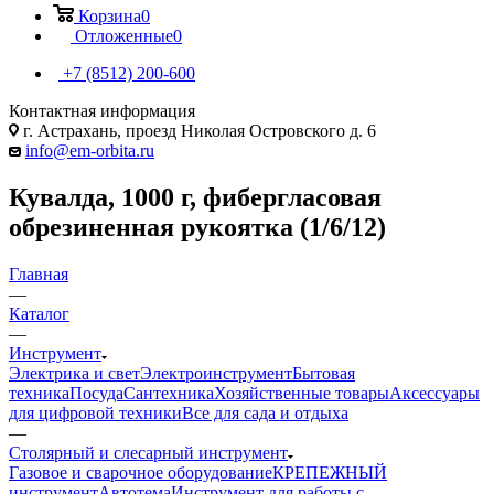
Корзина
0
Отложенные
0
+7 (8512) 200-600
Контактная информация
г. Астрахань, проезд Николая Островского д. 6
info@em-orbita.ru
Кувалда, 1000 г, фибергласовая
обрезиненная рукоятка (1/6/12)
Главная
—
Каталог
—
Инструмент
Электрика и свет
Электроинструмент
Бытовая
техника
Посуда
Сантехника
Хозяйственные товары
Аксессуары
для цифровой техники
Все для сада и отдыха
—
Столярный и слесарный инструмент
Газовое и сварочное оборудование
КРЕПЕЖНЫЙ
инструмент
Автотема
Инструмент для работы с