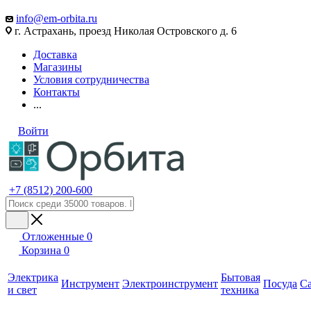
info@em-orbita.ru
г. Астрахань, проезд Николая Островского д. 6
Доставка
Магазины
Условия сотрудничества
Контакты
...
Войти
+7 (8512) 200-600
Отложенные
0
Корзина
0
Электрика
Бытовая
Инструмент
Электроинструмент
Посуда
С
и свет
техника