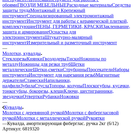
обоями
ГВОЗДИ МЕБЕЛЬНЫЕ
Расходные материалы
Средства
защиты труда
Монтажный и Крепежный
инструмент
Специализированный электромонтажный
инструмент
Инструмент для работы с керамической плиткой,
комплектующие
ПЕНЫ, ГЕРМЕТИКИ, КРАСКИ
Заклеивание,
защита и армирование
Оснастка для
электроинструмента
Штукатурно-малярный
инструмент
Измерительный и разметочный инструмент
—
Молотки, кувалды
Стеклорезы
Киянки
Гвоздодеры
Тиски
Ножницы по
металлу
Ножницы для резки труб
Щетки
металлические
Щетки-сметки
Струбцины
Просекатели
Наборы
инструмента
Инструмент для нарезания резьб
Магнитные
держатели
Стамески
Напильники,
надфили
Зубила
Стусла
Топоры, колуны
Плоскогубцы, кусачки,
тонкогубцы, бокорезы, клещи
Ключи, шестигранники,
звездочки
Отвертки
Рубанки
Ножовки
—
Кувалды
Молотки с деревянной ручкой
Молотки с фибергласовой
ручкой
Молотки с металлической ручкой
Рукоятки
—
Кувалда, амортизирующая фиберглас. ручка 2кг (6/12)
Артикул:
6819320