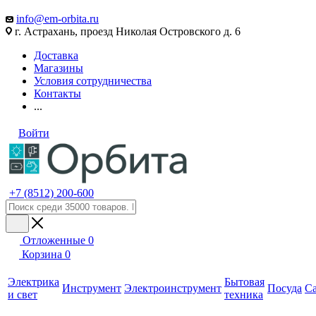
info@em-orbita.ru
г. Астрахань, проезд Николая Островского д. 6
Доставка
Магазины
Условия сотрудничества
Контакты
...
Войти
+7 (8512) 200-600
Отложенные
0
Корзина
0
Электрика
Бытовая
Инструмент
Электроинструмент
Посуда
С
и свет
техника