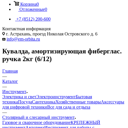
Корзина
0
Отложенные
0
+7 (8512) 200-600
Контактная информация
г. Астрахань, проезд Николая Островского д. 6
info@em-orbita.ru
Кувалда, амортизирующая фиберглас.
ручка 2кг (6/12)
Главная
—
Каталог
—
Инструмент
Электрика и свет
Электроинструмент
Бытовая
техника
Посуда
Сантехника
Хозяйственные товары
Аксессуары
для цифровой техники
Все для сада и отдыха
—
Столярный и слесарный инструмент
Газовое и сварочное оборудование
КРЕПЕЖНЫЙ
инструмент
Автотема
Инструмент для работы с