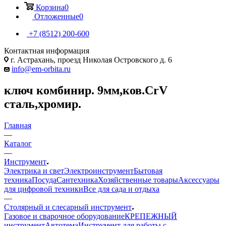
Корзина
0
Отложенные
0
+7 (8512) 200-600
Контактная информация
г. Астрахань, проезд Николая Островского д. 6
info@em-orbita.ru
ключ комбинир. 9мм,ков.CrV
сталь,хромир.
Главная
—
Каталог
—
Инструмент
Электрика и свет
Электроинструмент
Бытовая
техника
Посуда
Сантехника
Хозяйственные товары
Аксессуары
для цифровой техники
Все для сада и отдыха
—
Столярный и слесарный инструмент
Газовое и сварочное оборудование
КРЕПЕЖНЫЙ
инструмент
Автотема
Инструмент для работы с