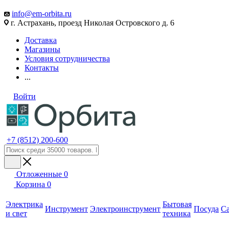
info@em-orbita.ru
г. Астрахань, проезд Николая Островского д. 6
Доставка
Магазины
Условия сотрудничества
Контакты
...
Войти
+7 (8512) 200-600
Отложенные
0
Корзина
0
Электрика
Бытовая
Инструмент
Электроинструмент
Посуда
С
и свет
техника