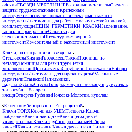
обоями
ГВОЗДИ МЕБЕЛЬНЫЕ
Расходные материалы
Средства
защиты труда
Монтажный и Крепежный
инструмент
Специализированный электромонтажный
инструмент
Инструмент для работы с керамической плиткой,
комплектующие
ПЕНЫ, ГЕРМЕТИКИ, КРАСКИ
Заклеивание,
защита и армирование
Оснастка для
электроинструмента
Штукатурно-малярный
инструмент
Измерительный и разметочный инструмент
—
Ключи, шестигранники, звездочки
Стеклорезы
Киянки
Гвоздодеры
Тиски
Ножницы по
металлу
Ножницы для резки труб
Щетки
металлические
Щетки-сметки
Струбцины
Просекатели
Наборы
инструмента
Инструмент для нарезания резьб
Магнитные
держатели
Стамески
Напильники,
надфили
Зубила
Стусла
Топоры, колуны
Плоскогубцы, кусачки,
тонкогубцы, бокорезы,
клещи
Отвертки
Рубанки
Ножовки
Молотки, кувалды
—
Ключи комбинированные/с трещоткой
Ключи TORX
Ключи для УШМ
Трещотки
Ключи
имбусовые
Ключи накидные
Ключи разводные/
универсальные
Ключи трубные, рычажные
Наборы
ключей
Ключи рожковые
Ключи для сантехн.фитингов