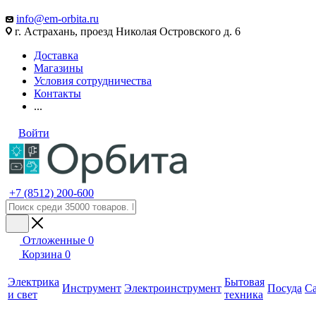
info@em-orbita.ru
г. Астрахань, проезд Николая Островского д. 6
Доставка
Магазины
Условия сотрудничества
Контакты
...
Войти
+7 (8512) 200-600
Отложенные
0
Корзина
0
Электрика
Бытовая
Инструмент
Электроинструмент
Посуда
С
и свет
техника