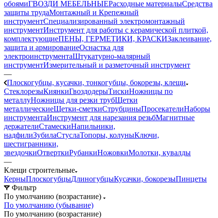
обоями
ГВОЗДИ МЕБЕЛЬНЫЕ
Расходные материалы
Средства
защиты труда
Монтажный и Крепежный
инструмент
Специализированный электромонтажный
инструмент
Инструмент для работы с керамической плиткой,
комплектующие
ПЕНЫ, ГЕРМЕТИКИ, КРАСКИ
Заклеивание,
защита и армирование
Оснастка для
электроинструмента
Штукатурно-малярный
инструмент
Измерительный и разметочный инструмент
—
Плоскогубцы, кусачки, тонкогубцы, бокорезы, клещи
Стеклорезы
Киянки
Гвоздодеры
Тиски
Ножницы по
металлу
Ножницы для резки труб
Щетки
металлические
Щетки-сметки
Струбцины
Просекатели
Наборы
инструмента
Инструмент для нарезания резьб
Магнитные
держатели
Стамески
Напильники,
надфили
Зубила
Стусла
Топоры, колуны
Ключи,
шестигранники,
звездочки
Отвертки
Рубанки
Ножовки
Молотки, кувалды
—
Клещи строительные
Керны
Плоскогубцы
Длиногубцы
Кусачки, бокорезы
Пинцеты
Фильтр
По умолчанию (возрастание)
По умолчанию (убывание)
По умолчанию (возрастание)