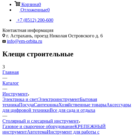
Корзина
0
Отложенные
0
+7 (8512) 200-600
Контактная информация
г. Астрахань, проезд Николая Островского д. 6
info@em-orbita.ru
Клещи строительные
3
Главная
—
Каталог
—
Инструмент
Электрика и свет
Электроинструмент
Бытовая
техника
Посуда
Сантехника
Хозяйственные товары
Аксессуары
для цифровой техники
Все для сада и отдыха
—
Столярный и слесарный инструмент
Газовое и сварочное оборудование
КРЕПЕЖНЫЙ
инструмент
Автотема
Инструмент для работы с