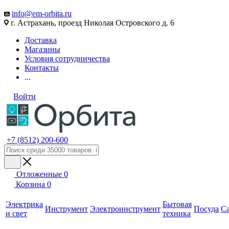
info@em-orbita.ru
г. Астрахань, проезд Николая Островского д. 6
Доставка
Магазины
Условия сотрудничества
Контакты
...
Войти
+7 (8512) 200-600
Отложенные
0
Корзина
0
Электрика
Бытовая
Инструмент
Электроинструмент
Посуда
С
и свет
техника