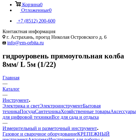
Корзина
0
Отложенные
0
+7 (8512) 200-600
Контактная информация
г. Астрахань, проезд Николая Островского д. 6
info@em-orbita.ru
гидроуровень прямоугольная колба
8мм/ L 5м (1/22)
Главная
—
Каталог
—
Инструмент
Электрика и свет
Электроинструмент
Бытовая
техника
Посуда
Сантехника
Хозяйственные товары
Аксессуары
для цифровой техники
Все для сада и отдыха
—
Измерительный и разметочный инструмент
Газовое и сварочное оборудование
КРЕПЕЖНЫЙ
инструмент
Автотема
Инструмент для работы с