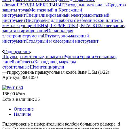
обоями
ГВОЗДИ МЕБЕЛЬНЫЕ
Расходные материалы
Средства
защиты труда
Монтажный и Крепежный
инструмент
Специализированный электромонтажный
инструмент
Инструмент для работы с керамической плиткой,
комплектующие
ПЕНЫ, ГЕРМЕТИКИ, КРАСКИ
Заклеивание,
защита и армирование
Оснастка для
электроинструмента
Штукатурно-малярный
инструмент
Столярный и слесарный инструмент
—
Гидроуровни
Шнуры разметочные, шпагаты
Рулетки
Уровни
Угольники,
линейки
Отвесы
Карандаши, маркеры
строительные
Штангенциркули
—
гидроуровень прямоугольная колба 8мм/ L 5м (1/22)
Артикул:
8601050
186
.00 ₽
/шт.
Есть в наличии
: 35
Описание
Наличие
Гидроуровень с измерительной колбой большого размера, d