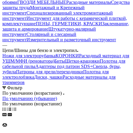
обоями
ГВОЗДИ МЕБЕЛЬНЫЕ
Расходные материалы
Средства
защиты труда
Монтажный и Крепежный
инструмент
Специализированный электромонтажный
инструмент
Инструмент для работы с керамической плиткой,
комплектующие
ПЕНЫ, ГЕРМЕТИКИ, КРАСКИ
Заклеивание,
защита и армирование
Штукатурно-малярный
инструмент
Столярный и слесарный
инструмент
Измерительный и разметочный инструмент
—
Цепи/Шины для бензо и электропил
Ножи для электрорубанка
КОРОНКИ
Расходный материал для
УШМ/МФИ (реноватора)
Биты
Щетки-крацовки
Полотна для
сабельной пилы
Адаптеры под патрон SDS+
Сверла, буры,
зубила
Патроны для дрели/переходники
Полотна для
электролобзика
Диски, чашки
Расходные материалы для
триммеров
Фильтр
По умолчанию (возрастание)
По умолчанию (убывание)
По умолчанию (возрастание)