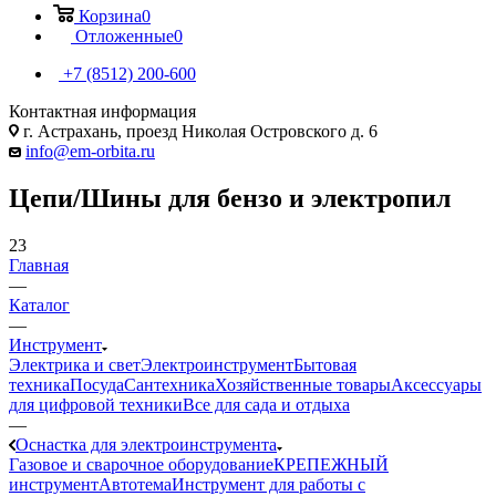
Корзина
0
Отложенные
0
+7 (8512) 200-600
Контактная информация
г. Астрахань, проезд Николая Островского д. 6
info@em-orbita.ru
Цепи/Шины для бензо и электропил
23
Главная
—
Каталог
—
Инструмент
Электрика и свет
Электроинструмент
Бытовая
техника
Посуда
Сантехника
Хозяйственные товары
Аксессуары
для цифровой техники
Все для сада и отдыха
—
Оснастка для электроинструмента
Газовое и сварочное оборудование
КРЕПЕЖНЫЙ
инструмент
Автотема
Инструмент для работы с