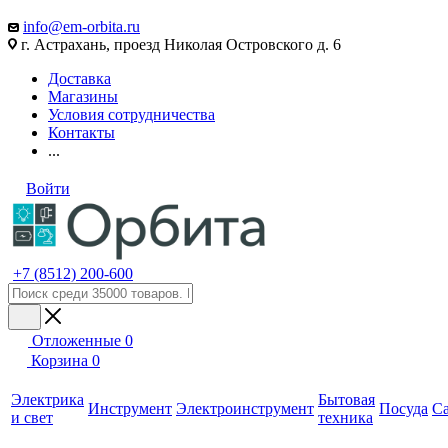
info@em-orbita.ru
г. Астрахань, проезд Николая Островского д. 6
Доставка
Магазины
Условия сотрудничества
Контакты
...
Войти
+7 (8512) 200-600
Отложенные
0
Корзина
0
Электрика
Бытовая
Инструмент
Электроинструмент
Посуда
С
и свет
техника