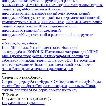
инструмент
Автотема
Инструмент для работы с
обоями
ГВОЗДИ МЕБЕЛЬНЫЕ
Расходные материалы
Средства
защиты труда
Монтажный и Крепежный
инструмент
Специализированный электромонтажный
инструмент
Инструмент для работы с керамической плиткой,
комплектующие
ПЕНЫ, ГЕРМЕТИКИ, КРАСКИ
Заклеивание,
защита и армирование
Штукатурно-малярный
инструмент
Столярный и слесарный
инструмент
Измерительный и разметочный инструмент
—
Сверла, буры, зубила
Цепи/Шины для бензо и электропил
Ножи для
электрорубанка
КОРОНКИ
Расходный материал для УШМ/
МФИ (реноватора)
Биты
Щетки-крацовки
Полотна для
сабельной пилы
Адаптеры под патрон SDS+
Патроны для
дрели/переходники
Полотна для электролобзика
Диски,
чашки
Расходные материалы для триммеров
—
Сверла по камню/бетону
Сверла по дереву
Разное
Буры SDS
Сверла по металлу
Наборы
сверел
Сверло-фреза
Сверла многофункциональные
Пики,
зубила, лопатки SDS
Сверла по кафелю/стеклу
Фильтр
По умолчанию (возрастание)
По умолчанию (убывание)