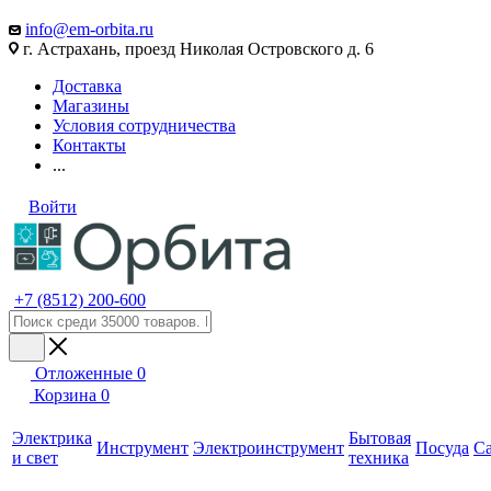
info@em-orbita.ru
г. Астрахань, проезд Николая Островского д. 6
Доставка
Магазины
Условия сотрудничества
Контакты
...
Войти
+7 (8512) 200-600
Отложенные
0
Корзина
0
Электрика
Бытовая
Инструмент
Электроинструмент
Посуда
С
и свет
техника