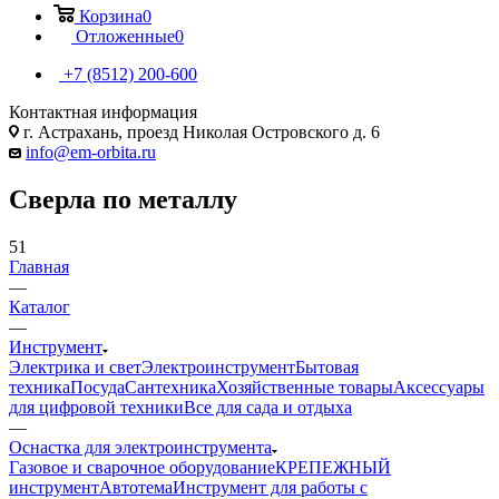
Корзина
0
Отложенные
0
+7 (8512) 200-600
Контактная информация
г. Астрахань, проезд Николая Островского д. 6
info@em-orbita.ru
Сверла по металлу
51
Главная
—
Каталог
—
Инструмент
Электрика и свет
Электроинструмент
Бытовая
техника
Посуда
Сантехника
Хозяйственные товары
Аксессуары
для цифровой техники
Все для сада и отдыха
—
Оснастка для электроинструмента
Газовое и сварочное оборудование
КРЕПЕЖНЫЙ
инструмент
Автотема
Инструмент для работы с