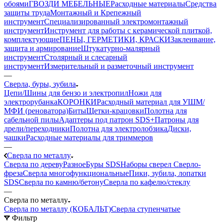
обоями
ГВОЗДИ МЕБЕЛЬНЫЕ
Расходные материалы
Средства
защиты труда
Монтажный и Крепежный
инструмент
Специализированный электромонтажный
инструмент
Инструмент для работы с керамической плиткой,
комплектующие
ПЕНЫ, ГЕРМЕТИКИ, КРАСКИ
Заклеивание,
защита и армирование
Штукатурно-малярный
инструмент
Столярный и слесарный
инструмент
Измерительный и разметочный инструмент
—
Сверла, буры, зубила
Цепи/Шины для бензо и электропил
Ножи для
электрорубанка
КОРОНКИ
Расходный материал для УШМ/
МФИ (реноватора)
Биты
Щетки-крацовки
Полотна для
сабельной пилы
Адаптеры под патрон SDS+
Патроны для
дрели/переходники
Полотна для электролобзика
Диски,
чашки
Расходные материалы для триммеров
—
Сверла по металлу
Сверла по дереву
Разное
Буры SDS
Наборы сверел
Сверло-
фреза
Сверла многофункциональные
Пики, зубила, лопатки
SDS
Сверла по камню/бетону
Сверла по кафелю/стеклу
—
Сверла по металлу
Сверла по металлу (КОБАЛЬТ)
Сверла ступенчатые
Фильтр