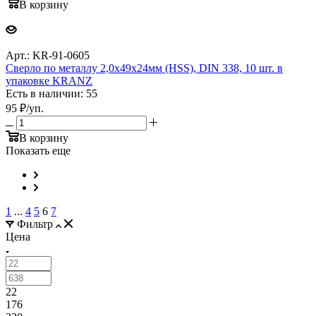
В корзину
Арт.: KR-91-0605
Сверло по металлу 2,0х49х24мм (HSS), DIN 338, 10 шт. в
упаковке KRANZ
Есть в наличии: 55
95
₽
/уп.
В корзину
Показать еще
1
...
4
5
6
7
Фильтр
Цена
22
176