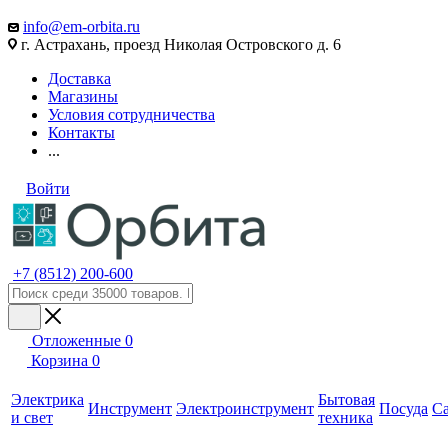
info@em-orbita.ru
г. Астрахань, проезд Николая Островского д. 6
Доставка
Магазины
Условия сотрудничества
Контакты
...
Войти
+7 (8512) 200-600
Отложенные
0
Корзина
0
Электрика
Бытовая
Инструмент
Электроинструмент
Посуда
С
и свет
техника