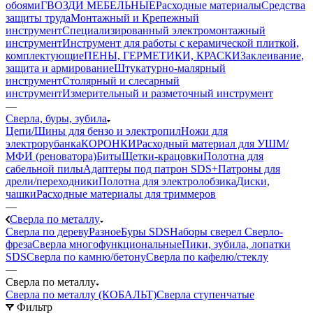
обоями
ГВОЗДИ МЕБЕЛЬНЫЕ
Расходные материалы
Средства
защиты труда
Монтажный и Крепежный
инструмент
Специализированный электромонтажный
инструмент
Инструмент для работы с керамической плиткой,
комплектующие
ПЕНЫ, ГЕРМЕТИКИ, КРАСКИ
Заклеивание,
защита и армирование
Штукатурно-малярный
инструмент
Столярный и слесарный
инструмент
Измерительный и разметочный инструмент
—
Сверла, буры, зубила
Цепи/Шины для бензо и электропил
Ножи для
электрорубанка
КОРОНКИ
Расходный материал для УШМ/
МФИ (реноватора)
Биты
Щетки-крацовки
Полотна для
сабельной пилы
Адаптеры под патрон SDS+
Патроны для
дрели/переходники
Полотна для электролобзика
Диски,
чашки
Расходные материалы для триммеров
—
Сверла по металлу
Сверла по дереву
Разное
Буры SDS
Наборы сверел
Сверло-
фреза
Сверла многофункциональные
Пики, зубила, лопатки
SDS
Сверла по камню/бетону
Сверла по кафелю/стеклу
—
Сверла по металлу
Сверла по металлу (КОБАЛЬТ)
Сверла ступенчатые
Фильтр