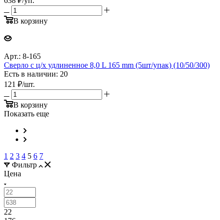
638
₽
/уп.
В корзину
Арт.: 8-165
Сверло с ц/х удлиненное 8,0 L 165 mm (5шт/упак) (10/50/300)
Есть в наличии: 20
121
₽
/шт.
В корзину
Показать еще
1
2
3
4
5
6
7
Фильтр
Цена
22