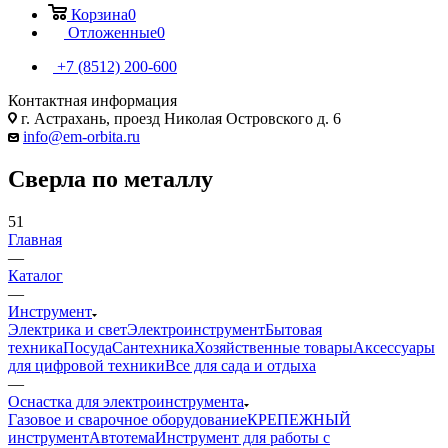
Корзина
0
Отложенные
0
+7 (8512) 200-600
Контактная информация
г. Астрахань, проезд Николая Островского д. 6
info@em-orbita.ru
Сверла по металлу
51
Главная
—
Каталог
—
Инструмент
Электрика и свет
Электроинструмент
Бытовая
техника
Посуда
Сантехника
Хозяйственные товары
Аксессуары
для цифровой техники
Все для сада и отдыха
—
Оснастка для электроинструмента
Газовое и сварочное оборудование
КРЕПЕЖНЫЙ
инструмент
Автотема
Инструмент для работы с