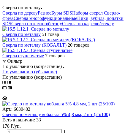
—
Сверла по металлу
Сверла по дереву
Разное
Буры SDS
Наборы сверел
Сверло-
фреза
Сверла многофункциональные
Пики, зубила, лопатки
SDS
Сверла по камню/бетону
Сверла по кафелю/стеклу
Сверла по металлу
51 товар
Сверла по металлу (КОБАЛЬТ)
20 товаров
Сверла ступенчатые
7 товаров
Фильтр
По умолчанию (возрастание)
По умолчанию (убывание)
По умолчанию (возрастание)
Арт.: 6630482
Сверло по металлу кобальта 5% 4,8 мм, 2 шт (25/100)
Есть в наличии: 33
178
₽
/уп.