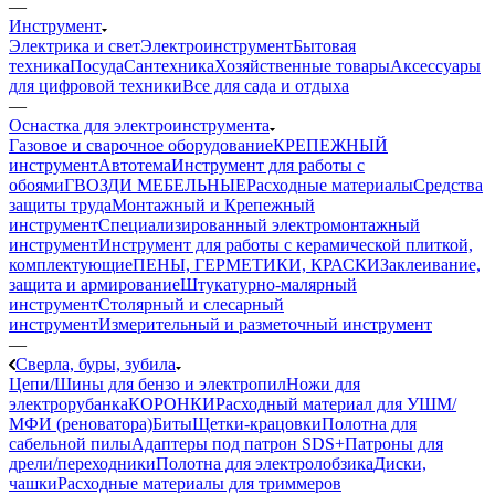
—
Инструмент
Электрика и свет
Электроинструмент
Бытовая
техника
Посуда
Сантехника
Хозяйственные товары
Аксессуары
для цифровой техники
Все для сада и отдыха
—
Оснастка для электроинструмента
Газовое и сварочное оборудование
КРЕПЕЖНЫЙ
инструмент
Автотема
Инструмент для работы с
обоями
ГВОЗДИ МЕБЕЛЬНЫЕ
Расходные материалы
Средства
защиты труда
Монтажный и Крепежный
инструмент
Специализированный электромонтажный
инструмент
Инструмент для работы с керамической плиткой,
комплектующие
ПЕНЫ, ГЕРМЕТИКИ, КРАСКИ
Заклеивание,
защита и армирование
Штукатурно-малярный
инструмент
Столярный и слесарный
инструмент
Измерительный и разметочный инструмент
—
Сверла, буры, зубила
Цепи/Шины для бензо и электропил
Ножи для
электрорубанка
КОРОНКИ
Расходный материал для УШМ/
МФИ (реноватора)
Биты
Щетки-крацовки
Полотна для
сабельной пилы
Адаптеры под патрон SDS+
Патроны для
дрели/переходники
Полотна для электролобзика
Диски,
чашки
Расходные материалы для триммеров