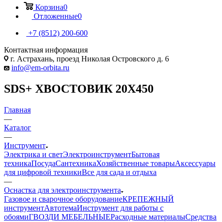
Корзина
0
Отложенные
0
+7 (8512) 200-600
Контактная информация
г. Астрахань, проезд Николая Островского д. 6
info@em-orbita.ru
SDS+ ХВОСТОВИК 20Х450
Главная
—
Каталог
—
Инструмент
Электрика и свет
Электроинструмент
Бытовая
техника
Посуда
Сантехника
Хозяйственные товары
Аксессуары
для цифровой техники
Все для сада и отдыха
—
Оснастка для электроинструмента
Газовое и сварочное оборудование
КРЕПЕЖНЫЙ
инструмент
Автотема
Инструмент для работы с
обоями
ГВОЗДИ МЕБЕЛЬНЫЕ
Расходные материалы
Средства