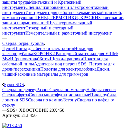
защиты труда
Монтажный и Крепежный
инструмент
Специализированный электромонтажный
инструмент
Инструмент для работы с керамической плиткой,
комплектующие
ПЕНЫ, ГЕРМЕТИКИ, КРАСКИ
Заклеивание,
защита и армирование
Штукатурно-малярный
инструмент
Столярный и слесарный
инструмент
Измерительный и разметочный инструмент
—
Сверла, буры, зубила
Цепи/Шины для бензо и электропил
Ножи для
электрорубанка
КОРОНКИ
Расходный материал для УШМ/
МФИ (реноватора)
Биты
Щетки-крацовки
Полотна для
сабельной пилы
Адаптеры под патрон SDS+
Патроны для
дрели/переходники
Полотна для электролобзика
Диски,
чашки
Расходные материалы для триммеров
—
Буры SDS
Сверла по дереву
Разное
Сверла по металлу
Наборы сверел
Сверло-фреза
Сверла многофункциональные
Пики, зубила,
лопатки SDS
Сверла по камню/бетону
Сверла по кафелю/
стеклу
—
SDS+ ХВОСТОВИК 20Х450
Артикул:
213-450