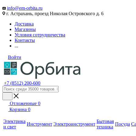
info@em-orbita.ru
г. Астрахань, проезд Николая Островского д. 6
Доставка
Магазины
Условия сотрудничества
Контакты
...
Войти
+7 (8512) 200-600
Отложенные
0
Корзина
0
Электрика
Бытовая
Инструмент
Электроинструмент
Посуда
С
и свет
техника