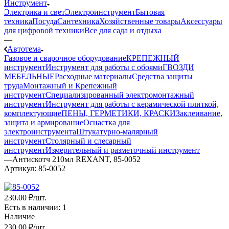
Инструмент
Электрика и свет
Электроинструмент
Бытовая
техника
Посуда
Сантехника
Хозяйственные товары
Аксессуары
для цифровой техники
Все для сада и отдыха
—
Автотема
Газовое и сварочное оборудование
КРЕПЕЖНЫЙ
инструмент
Инструмент для работы с обоями
ГВОЗДИ
МЕБЕЛЬНЫЕ
Расходные материалы
Средства защиты
труда
Монтажный и Крепежный
инструмент
Специализированный электромонтажный
инструмент
Инструмент для работы с керамической плиткой,
комплектующие
ПЕНЫ, ГЕРМЕТИКИ, КРАСКИ
Заклеивание,
защита и армирование
Оснастка для
электроинструмента
Штукатурно-малярный
инструмент
Столярный и слесарный
инструмент
Измерительный и разметочный инструмент
—
Антискотч 210мл REXANT, 85-0052
Артикул:
85-0052
230
.00 ₽
/шт.
Есть в наличии
: 1
Наличие
230
.00 ₽
/шт.