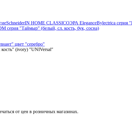
гие
Schneider
IN HOME CLASSICO
ЭРА Elegance
Bylectrica серия
M серия "Таймыр" (белый, сл. кость, бук, сосна)
лиант" цвет "серебро"
кость" (ivory) "UNIVersal"
ичаться от цен в розничных магазинах.