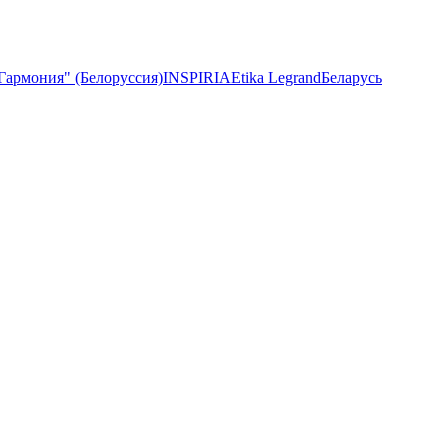
 "Гармония" (Белоруссия)
INSPIRIA
Etika Legrand
Беларусь