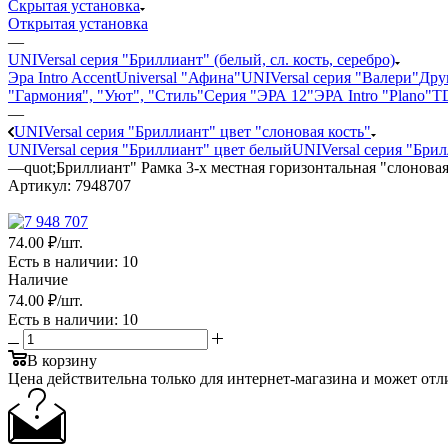
Скрытая установка
Открытая установка
—
UNIVersal серия "Бриллиант" (белый, сл. кость, серебро)
Эра Intro Accent
Universal "Афина"
UNIVersal серия "Валери"
Дру
"Гармония", "Уют", "Стиль"
Серия "ЭРА 12"
ЭРА Intro "Plano"
TD
—
UNIVersal серия "Бриллиант" цвет "слоновая кость"
UNIVersal серия "Бриллиант" цвет белый
UNIVersal серия "Брил
—
quot;Бриллиант" Рамка 3-х местная горизонтальная "слоновая 
Артикул:
7948707
74
.00 ₽
/шт.
Есть в наличии
: 10
Наличие
74
.00 ₽
/шт.
Есть в наличии
: 10
В корзину
Цена действительна только для интернет-магазина и может отл