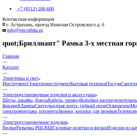
+7 (8512) 200-600
Контактная информация
г. Астрахань, проезд Николая Островского д. 6
info@em-orbita.ru
quot;Бриллиант" Рамка 3-х местная гор
Главная
—
Каталог
—
Электрика и свет
Инструмент
Электроинструмент
Бытовая техника
Посуда
Сантех
—
Электроустановочные изделия и аксессуары
Щиты, шкафы, боксы
Кабель, провод
Коробки распределительны
фонарей
Лампы
Светодиодная лента, гибкий неон
Освещение
Мо
электромонтажа, изолента
Звонки, кнопки для звонков
Телевизи
—
Электроустановочные изделия
Вилки
Разъемы РШ-ВШ
Силовые розетки и вилки
Изделия из ка
—