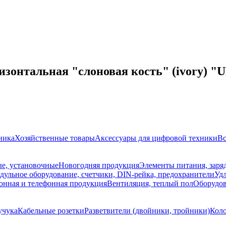
изонтальная "слоновая кость" (ivory) "U
ника
Хозяйственные товары
Аксессуары для цифровой техники
Вс
е, установочные
Новогодняя продукция
Элементы питания, заря
дульное оборудование, счетчики, DIN-рейка, предохранители
Уд
онная и телефонная продукция
Вентиляция, теплый пол
Оборудов
учука
Кабельные розетки
Разветвители (двойники, тройники)
Кол