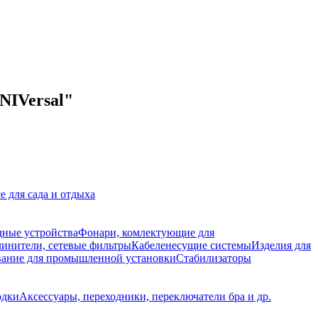
NIVersal"
е для сада и отдыха
дные устройства
Фонари, комлектующие для
линители, сетевые фильтры
Кабеленесущие системы
Изделия для
ание для промышленной установки
Стабилизаторы
одки
Аксессуары, переходники, переключатели бра и др.