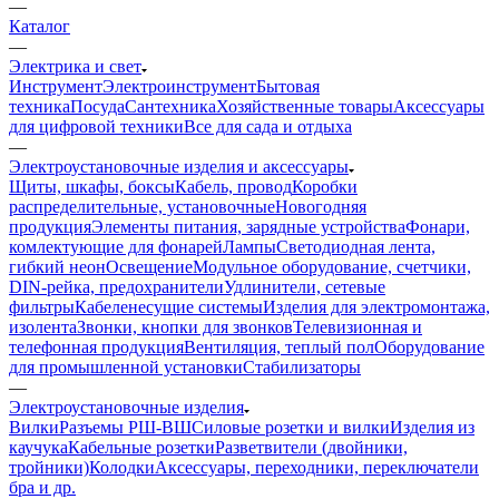
—
Каталог
—
Электрика и свет
Инструмент
Электроинструмент
Бытовая
техника
Посуда
Сантехника
Хозяйственные товары
Аксессуары
для цифровой техники
Все для сада и отдыха
—
Электроустановочные изделия и аксессуары
Щиты, шкафы, боксы
Кабель, провод
Коробки
распределительные, установочные
Новогодняя
продукция
Элементы питания, зарядные устройства
Фонари,
комлектующие для фонарей
Лампы
Светодиодная лента,
гибкий неон
Освещение
Модульное оборудование, счетчики,
DIN-рейка, предохранители
Удлинители, сетевые
фильтры
Кабеленесущие системы
Изделия для электромонтажа,
изолента
Звонки, кнопки для звонков
Телевизионная и
телефонная продукция
Вентиляция, теплый пол
Оборудование
для промышленной установки
Стабилизаторы
—
Электроустановочные изделия
Вилки
Разъемы РШ-ВШ
Силовые розетки и вилки
Изделия из
каучука
Кабельные розетки
Разветвители (двойники,
тройники)
Колодки
Аксессуары, переходники, переключатели
бра и др.