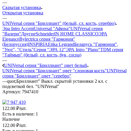
—
Скрытая установка
Открытая установка
—
UNIVersal серия "Бриллиант" (белый, сл. кость, серебро)
Эра Intro Accent
Universal "Афина"
UNIVersal серия
"Валери"
Другие
Schneider
IN HOME CLASSICO
ЭРА
Elegance
Bylectrica серия "Гармония"
(Белоруссия)
INSPIRIA
Etika Legrand
Беларусь "Гармония",
"Уют", "Стиль"
Серия "ЭРА 12"
ЭРА Intro "Plano"
TDM серия
"Таймыр" (белый, сл. кость, бук, сосна)
—
UNIVersal серия "Бриллиант" цвет белый
UNIVersal серия "Бриллиант" цвет "слоновая кость"
UNIVersal
серия "Бриллиант" цвет "серебро"
—
quot;Бриллиант" Выкл. скрытой установки 2 кл. с
подсветкой бел. "UNIVersal"
Артикул:
7947410
122
.00 ₽
/шт.
Есть в наличии
: 1
Наличие
122
.00 ₽
/шт.
Есть в наличии
: 1