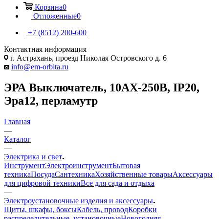
Корзина
0
Отложенные
0
+7 (8512) 200-600
Контактная информация
г. Астрахань, проезд Николая Островского д. 6
info@em-orbita.ru
ЭРА Выключатель, 10АХ-250В, IP20,
Эра12, перламутр
Главная
—
Каталог
—
Электрика и свет
Инструмент
Электроинструмент
Бытовая
техника
Посуда
Сантехника
Хозяйственные товары
Аксессуары
для цифровой техники
Все для сада и отдыха
—
Электроустановочные изделия и аксессуары
Щиты, шкафы, боксы
Кабель, провод
Коробки
распределительные, установочные
Новогодняя