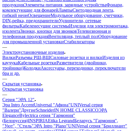
продукция
Элементы питания, зарядные устройства
Фонари,
комлектующие для фонарей
Лампы
Светодиодная лента,
гибкий неон
Освещение
Модульное оборудование, счетчики,
DIN-рейка, предохранители
Удлинители, сетевые
фильтры
Кабеленесущие системы
Изделия для электромонтажа,
изолента
Звонки, кнопки для звонков
Телевизионная и
телефонная продукция
Вентиляция, теплый пол
Оборудование
для промышленной установки
Стабилизаторы
—
Электроустановочные изделия
Вилки
Разъемы РШ-ВШ
Силовые розетки и вилки
Изделия из
каучука
Кабельные розетки
Разветвители (двойники,
тройники)
Колодки
Аксессуары, переходники, переключатели
бра и др.
—
Скрытая установка
Открытая установка
—
Серия "ЭРА 12"
Эра Intro Accent
Universal "Афина"
UNIVersal серия
"Валери"
Другие
Schneider
IN HOME CLASSICO
ЭРА
Elegance
Bylectrica серия "Гармония"
(Белоруссия)
INSPIRIA
Etika Legrand
Беларусь "Гармония",
"Уют", "Стиль"
ЭРА Intro "Plano"
UNIVersal серия "Бриллиант"