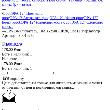
(белый, сл. кость, серебро)
TDM серия "Таймыр" (белый, сл.
кость, бук, сосна)
—
quot;ЭРА 12" Цветная .
quot;ЭРА 12 Антрацит .
quot;ЭРА 12" (белая)
quot;ЭРА 12"
Белая .
quot;ЭРА 12" (слоновая кость)
quot;ЭРА 12" Слоновая
кость .
—
ЭРА Выключатель, 10АХ-250В, IP20, Эра12, перламутр
Артикул:
Б0019279
178
.00 ₽
/шт.
Есть в наличии
: 1
Наличие
178
.00 ₽
/шт.
Есть в наличии
: 1
В корзину
Цена действительна только для интернет-магазина и может
отличаться от цен в розничных магазинах.