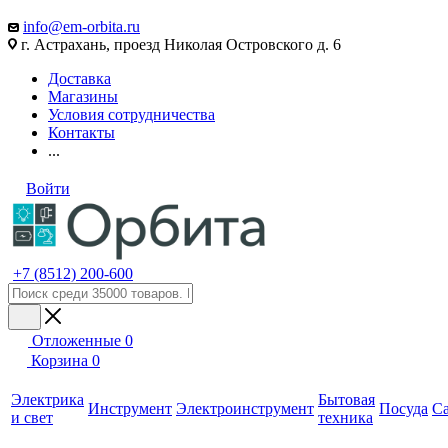
info@em-orbita.ru
г. Астрахань, проезд Николая Островского д. 6
Доставка
Магазины
Условия сотрудничества
Контакты
...
Войти
+7 (8512) 200-600
Отложенные
0
Корзина
0
Электрика
Бытовая
Инструмент
Электроинструмент
Посуда
С
и свет
техника